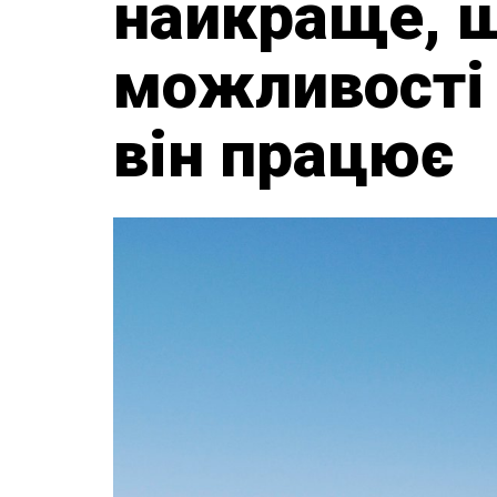
найкраще, щ
можливості 
він працює