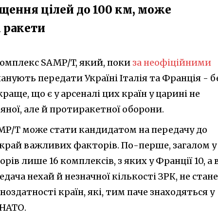
щення цілей до 100 км, може
 ракети
омплекс SAMP/T, який, поки
за неофіційними
ланують передати Україні Італія та Франція - б
раще, що є у арсеналі цих країн у царині не
яної, але й протиракетної оборони.
AMP/T може стати кандидатом на передачу до
вкрай важливих факторів. По-перше, загалом у
ів лише 16 комплексів, з яких у Франції 10, а 
редача нехай й незначної кількості ЗРК, не стане
здатності країн, які, тим паче знаходяться у
 НАТО.