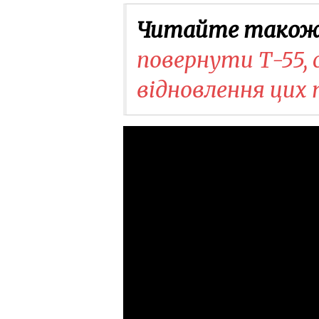
Читайте також
повернути Т-55, 
відновлення цих 