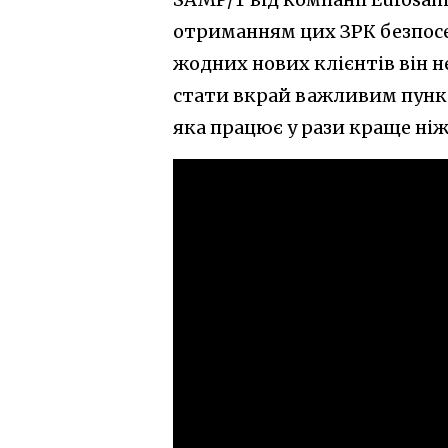
отриманням цих ЗРК безпосе
жодних нових клієнтів він н
стати вкрай важливим пункт
яка працює у рази краще ні