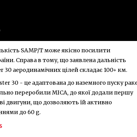
ількість SAMP/T може якісно посилити
їни. Справа в тому, що заявлена дальність
 30 аеродинамічних цілей складає 100+ км.
ster 30 - це адаптована до наземного пуску рак
ально переробили MICA, до якої додали першу
ві двигуни, що дозволяють їй активно
нями до 60 g.