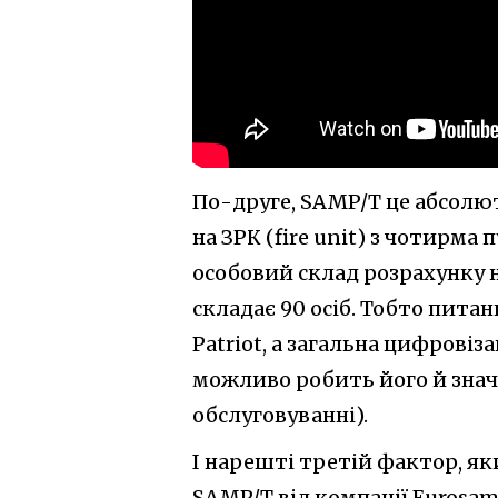
По-друге, SAMP/T це абсолю
на ЗРК (fire unit) з чотирма
особовий склад розрахунку н
складає 90 осіб. Тобто пит
Patriot, а загальна цифрові
можливо робить його й значн
обслуговуванні).
І нарешті третій фактор, яки
SAMP/T від компанії Eurosam