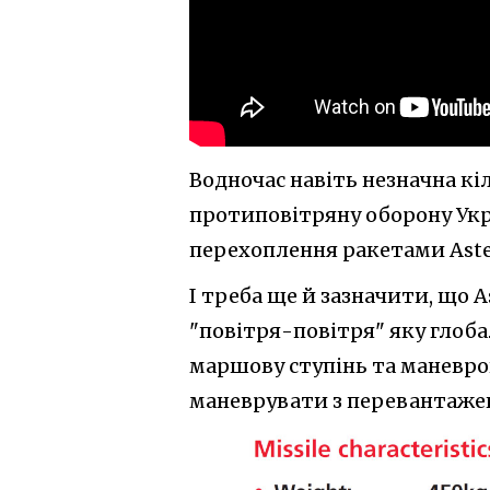
Водночас навіть незначна к
протиповітряну оборону Укра
перехоплення ракетами Aster
І треба ще й зазначити, що A
"повітря-повітря" яку глоб
маршову ступінь та маневро
маневрувати з перевантажен