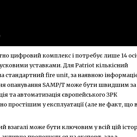
тно цифровий комплекс і потребує лише 14 осі
 пусковими уставками. Для Patriot кількісний
а стандартний fire unit, за наявною інформаці
ання опанування SAMP/T може бути швидшим за
зація та автоматизація європейського ЗРК
о простішим у експлуатації (але не факт, що 
й взагалі може бути ключовим у всій цій історі
 активно пропонується на експорт, але з