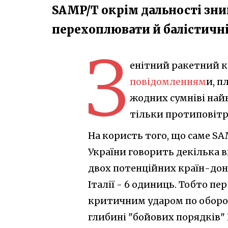
SAMP/T окрім дальності зни
перехоплювати й балістичні
З
енітний ракетний к
повідомленням
и, п
жодних сумніві найк
тільки протиповітр
На користь того, що саме S
України говорить декілька 
двох потенційних країн-донор
Італії - 6 одиниць. Тобто пе
критичним ударом по обороно
глибині "бойових порядків"