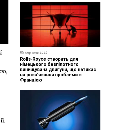
б
05 серпень 2026
Rolls-Royce створить для
німецького безпілотного
винищувача двигуни, що натякає
єю,
на розв'язання проблеми з
Францією
в
ї.