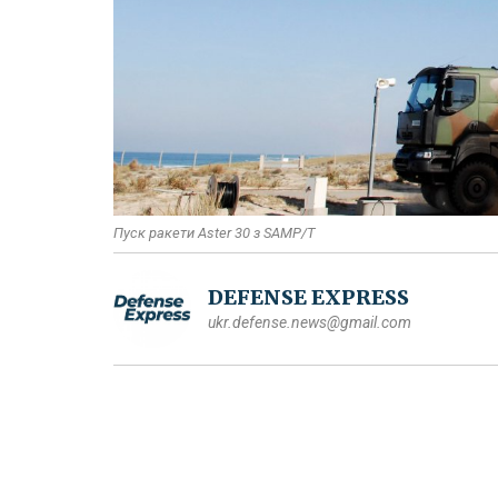
Пуск ракети Aster 30 з SAMP/T
DEFENSE EXPRESS
ukr.defense.news@gmail.com