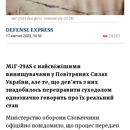
МіГ-29AS (всі фото: Vzdušné sily OS SR)
DEFENSE EXPRESS
17 квітня 2023, 10:52
28283
МіГ-29AS є найсвіжішими
винищувачами у Повітряних Силах
України, але те, що дев'ять з них
знадобилось переправити суходолом
однозначно говорить про їх реальний
стан
Міністерство оборони Словаччини
офіційно повідомило, що процес передачі