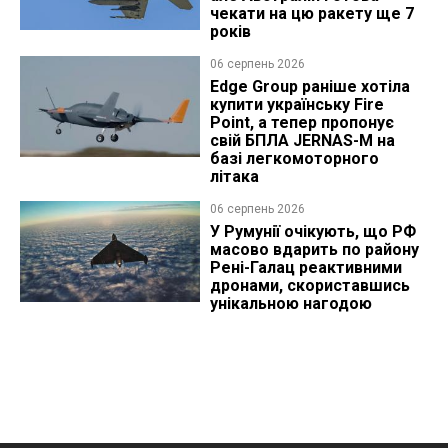
чекати на цю ракету ще 7
років
06 серпень 2026
Edge Group раніше хотіла
купити українську Fire
Point, а тепер пропонує
свій БПЛА JERNAS-M на
базі легкомоторного
літака
06 серпень 2026
У Румунії очікують, що РФ
масово вдарить по району
Рені-Галац реактивними
дронами, скориставшись
унікальною нагодою