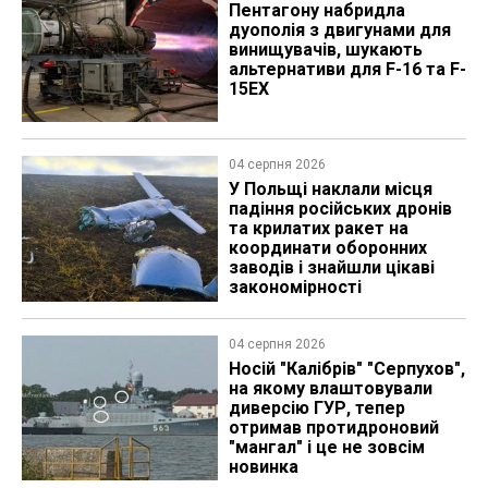
Пентагону набридла
дуополія з двигунами для
винищувачів, шукають
альтернативи для F-16 та F-
15EX
04 серпня 2026
У Польщі наклали місця
падіння російських дронів
та крилатих ракет на
координати оборонних
заводів і знайшли цікаві
закономірності
04 серпня 2026
Носій "Калібрів" "Серпухов",
на якому влаштовували
диверсію ГУР, тепер
отримав протидроновий
"мангал" і це не зовсім
новинка