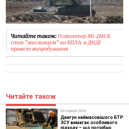
Читайте також:
Гелікоптер Мі-2МСБ
став "мисливцем" на БПЛА: в ДНДІ
провели випробування
Читайте також
04 серпня 2026
​Двигун наймасовішого БТР
ЗСУ вимагає особливого
підходу – що потрібно