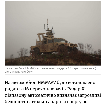
На автомобилі HMMWV встановлено радар та 16 перехоплювачів (по
вісім з кожного боку).
На автомобилі HMMWV було встановлено
радар та 16 перехоплювачів. Радар X-
діапазону автоматично визначає загрозливі
безпілотні літальні апарати і передає