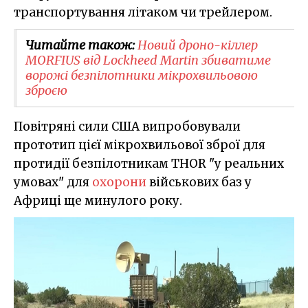
транспортування літаком чи трейлером.
Читайте також:
Новий дроно-кіллер
MORFIUS від Lockheed Martin збиватиме
ворожі безпілотники мікрохвильовою
зброєю
Повітряні сили США випробовували
прототип цієї мікрохвильової зброї для
протидії безпілотникам THOR "у реальних
умовах" для
охорони
військових баз у
Африці ще минулого року.