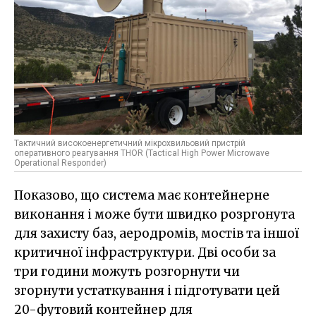
Тактичний високоенергетичний мікрохвильовий пристрій
оперативного реагування THOR (Tactical High Power Microwave
Operational Responder)
Показово, що система має контейнерне
виконання і може бути швидко розргонута
для захисту баз, аеродромів, мостів та іншої
критичної інфраструктури. Дві особи за
три години можуть розгорнути чи
згорнути устаткування і підготувати цей
20-футовий контейнер для