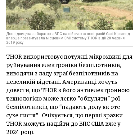
Дослідницька лабораторія ВПС на військово-повітряній базі Кіртленд
вперше презентувала місцевим ЗМІ систему THOR в дії 20 червня
2019 року
THOR використовує потужні мікрохвилі для
руйнування електроніки безпілотників,
виводячи з ладу зграї безпілотників на
невеликій відстані. Американці хочуть
довести, що THOR з його антиелектронною
технологією може легко "обнуляти" рої
безпілотників, що "падають долу як оте
сухе листя" . Очікується, що перші зразки
THOR можуть надійти до ВПС США вже у
2024 році.