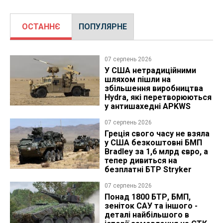
ОСТАННЄ
ПОПУЛЯРНЕ
07 серпень 2026
У США нетрадиційними
шляхом пішли на
збільшення виробництва
Hydra, які перетворюються
у антишахедні APKWS
07 серпень 2026
Греція свого часу не взяла
у США безкоштовні БМП
Bradley за 1,6 млрд євро, а
тепер дивиться на
безплатні БТР Stryker
07 серпень 2026
Понад 1800 БТР, БМП,
зеніток САУ та іншого -
деталі найбільшого в