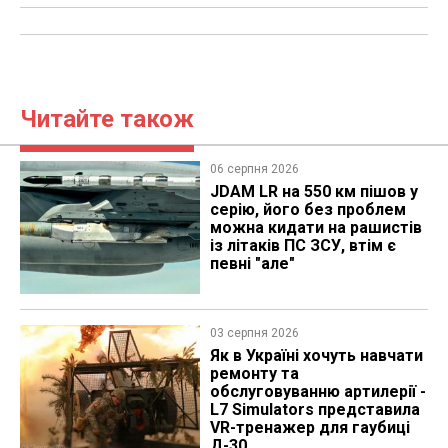
Читайте також
06 серпня 2026
JDAM LR на 550 км пішов у
серію, його без проблем
можна кидати на рашистів
із літаків ПС ЗСУ, втім є
певні "але"
03 серпня 2026
Як в Україні хочуть навчати
ремонту та
обслуговуванню артилерії -
L7 Simulators представила
VR-тренажер для гаубиці
Д-30