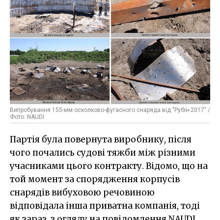
Випробування 155-мм осколково-фугасного снаряда від "Рубін-2017" /
Фото: NAUDI
Партія була повернута виробнику, після
чого почались судові тяжби між різними
учасниками цього контракту. Відомо, що на
той момент за спорядження корпусів
снарядів вибуховою речовиною
відповідала інша приватна компанія, тоді
як зараз, з огляду на повідомлення NAUDI,