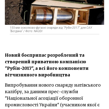
155-мм осколково-фугасні снаряди від "Рубін-2017" для САУ
"Богдана" / Фото: NAUDI
Новий боєприпас розроблений та
створений приватною компанією
"Рубін-2017", а всі його компоненти
вітчизняного виробництва
Випробування нового снаряду натівського
калібру, за даними прес-служби
"Національної асоціації оборонної
промисловості України" (учасником якої є