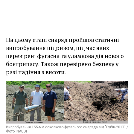
На цьому етапі снаряд пройшов статичні
випробування підривом, під час яких
перевірені фугасна та уламкова дія нового
боєприпасу. Також перевірено безпеку у
разі падіння з висоти.
Випробування 155-мм осколково-фугасного снаряда від "Рубін-2017" /
Фото: NAUDI