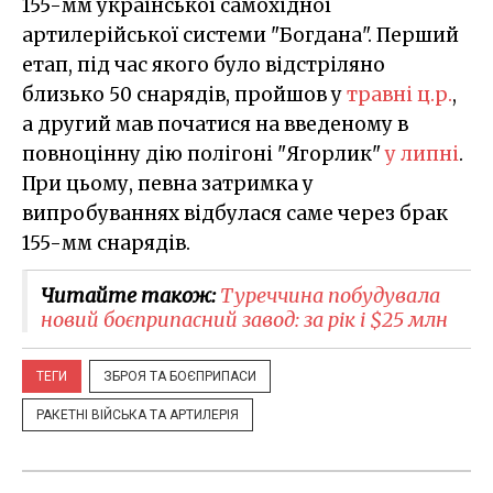
155-мм української самохідної
артилерійської системи "Богдана". Перший
етап, під час якого було відстріляно
близько 50 снарядів, пройшов у
травні ц.р.
,
а другий мав початися на введеному в
повноцінну дію полігоні "Ягорлик"
у липні
.
При цьому, певна затримка у
випробуваннях відбулася саме через брак
155-мм снарядів.
Читайте також:
Туреччина побудувала
новий боєприпасний завод: за рік і $25 млн
ТЕГИ
ЗБРОЯ ТА БОЄПРИПАСИ
РАКЕТНІ ВІЙСЬКА ТА АРТИЛЕРІЯ