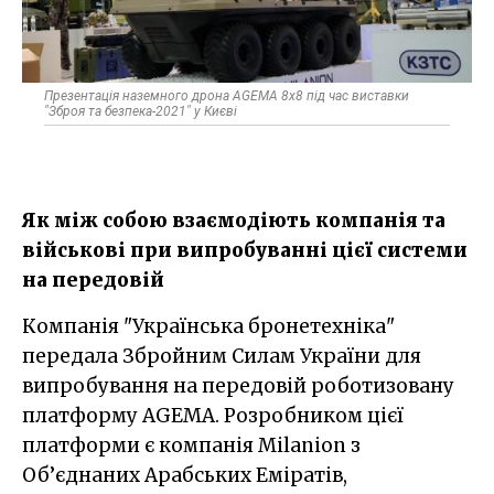
Презентація наземного дрона AGEMA 8x8 під час виставки
"Зброя та безпека-2021" у Києві
Як між собою взаємодіють компанія та
військові при випробуванні цієї системи
на передовій
Компанія "Українська бронетехніка"
передала Збройним Силам України для
випробування на передовій роботизовану
платформу AGEMA. Розробником цієї
платформи є компанія Milanion з
Об’єднаних Арабських Еміратів,