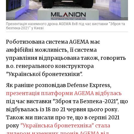
Презентація наземного дрона AGEMA 8x8 під час виставки "Зброя та
безпека-2021" у Києві
Роботизована система AGEMA має
амфібійні можливість, її система
управління відпрацьована також, говорить
в.о. генерального конструктора
"Української бронетехніки".
Як раніше розповідав Defense Express,
презентація платформи AGEMA відбулась
під час виставки "Зброя та Безпека-2021", що
відбувалась із 18 по 21 червня цього року.
Також ми писали про те, що в серпні 2021
року
"Українська бронетехніка" стала
дилером наземних дронів AGEMA від