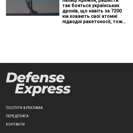
палиці Кремля, рашисти
так бояться українських
дронів, що навіть за 7200
км ховають свої атомні
підводні ракетоносії, тож
що видно з космосу
ПОСЛУГИ & РЕКЛАМА
ПЕРЕДПЛАТА
КОНТАКТИ