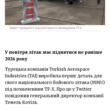
Макет турецького перспективного винищувача TF-X
У повітря літак має піднятися не раніше
2026 року
Турецька компанія Turkish Aerospace
Industries (TAI) виробила першу деталь для
свого національного бойового літака (ММU)
під позначенням TF-X. Про це у Twitter
повідомив генеральний директор компанії
Темель Котіль.