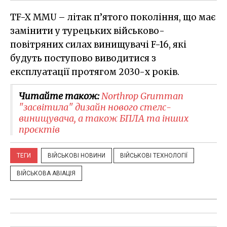
TF-X MMU – літак п’ятого покоління, що має
замінити у турецьких військово-
повітряних силах винищувачі F-16, які
будуть поступово виводитися з
експлуатації протягом 2030-х років.
Читайте також:
​Northrop Grumman​
"засвітила" дизайн нового стелс-
винищувача, а також БПЛА та інших
проєктів
ТЕГИ
ВІЙСЬКОВІ НОВИНИ
ВІЙСЬКОВІ ТЕХНОЛОГІЇ
ВІЙСЬКОВА АВІАЦІЯ