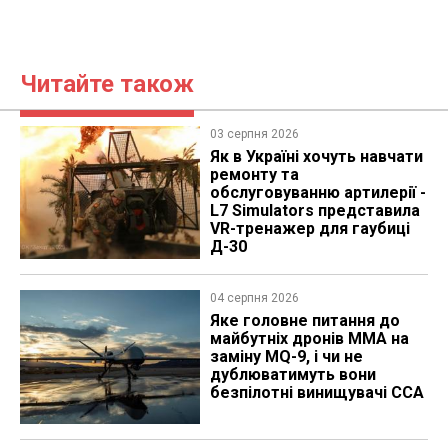
Читайте також
03 серпня 2026
Як в Україні хочуть навчати
ремонту та
обслуговуванню артилерії -
L7 Simulators представила
VR-тренажер для гаубиці
Д-30
04 серпня 2026
Яке головне питання до
майбутніх дронів MMA на
заміну MQ-9, і чи не
дублюватимуть вони
безпілотні винищувачі CCA