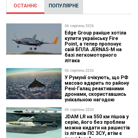
ОСТАННЄ
ПОПУЛЯРНЕ
06 серпень 2026
Edge Group раніше хотіла
купити українську Fire
Point, а тепер пропонує
свій БПЛА JERNAS-M на
базі легкомоторного
літака
06 серпень 2026
У Румунії очікують, що РФ
масово вдарить по району
Рені-Галац реактивними
дронами, скориставшись
унікальною нагодою
06 серпень 2026
JDAM LR на 550 км пішов у
серію, його без проблем
можна кидати на рашистів
із літаків ПС ЗСУ, втім є