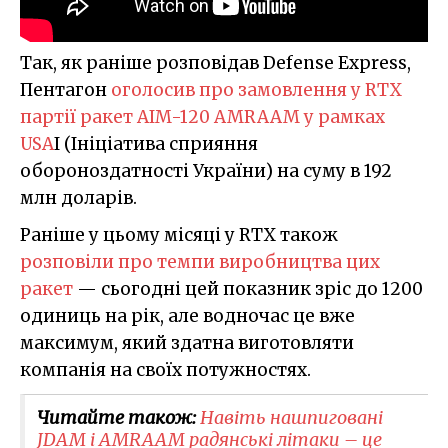
Так, як раніше розповідав Defense Express,
Пентагон
оголосив про замовлення у RTX
партії ракет AIM-120 AMRAAM у рамках
USA
I (Ініціатива сприяння
обороноздатності України) на суму в 192
млн доларів.
Раніше у цьому місяці у RTX також
розповіли про темпи виробництва цих
ракет
— сьогодні цей показник зріс до 1200
одиниць на рік, але водночас це вже
максимум, який здатна виготовляти
компанія на своїх потужностях.
Читайте також:
Навіть нашпиговані
JDAM і AMRAAM радянські літаки – це