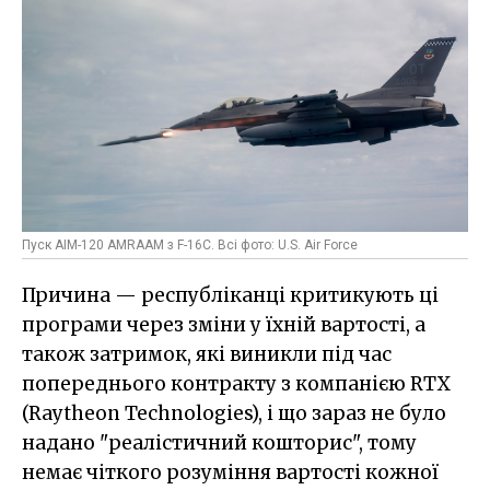
Пуск AIM-120 AMRAAM з F-16C. Всі фото: U.S. Air Force
Причина — республіканці критикують ці
програми через зміни у їхній вартості, а
також затримок, які виникли під час
попереднього контракту з компанією RTX
(Raytheon Technologies), і що зараз не було
надано "реалістичний кошторис", тому
немає чіткого розуміння вартості кожної