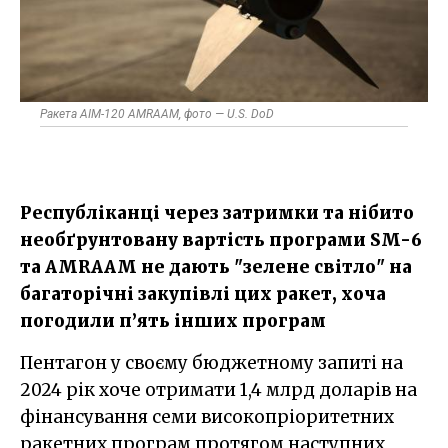
Ракета AIM-120 AMRAAM, фото — U.S. DoD
Республіканці через затримки та нібито
необґрунтовану вартість програми SM-6
та AMRAAM не дають "зелене світло" на
багаторічні закупівлі цих ракет, хоча
погодили п’ять інших програм
Пентагон у своєму бюджетному запиті на
2024 рік хоче отримати 1,4 млрд доларів на
фінансування семи високопріоритетних
ракетних програм протягом наступних