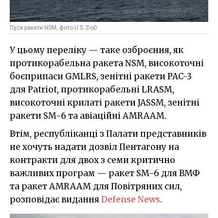
Пуск ракети NSM, фото U.S. DoD
У цьому переліку — таке озброєння, як
протикорабельна ракета NSM, високоточні
боєприпаси GMLRS, зенітні ракети PAC-3
для Patriot, протикорабельні LRASM,
високоточні крилаті ракети JASSM, зенітні
ракети SM-6 та авіаційні AMRAAM.
Втім, республіканці з Палати представників
не хочуть надати дозвіл Пентагону на
контракти для двох з семи критично
важливих програм — ракет SM-6 для ВМФ
та ракет AMRAAM для Повітряних сил,
розповідає видання
Defense News
.