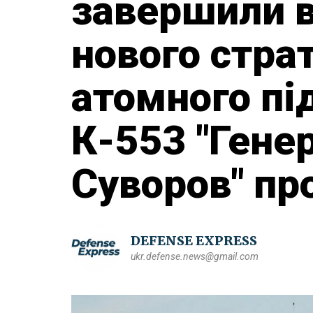
завершили 
нового стра
атомного пі
К-553 "Гене
Суворов" пр
DEFENSE EXPRESS
ukr.defense.news@gmail.com