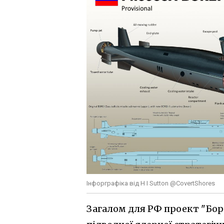
Інфорграфіка від H I Sutton @CovertShores
Загалом для РФ проект "Бо