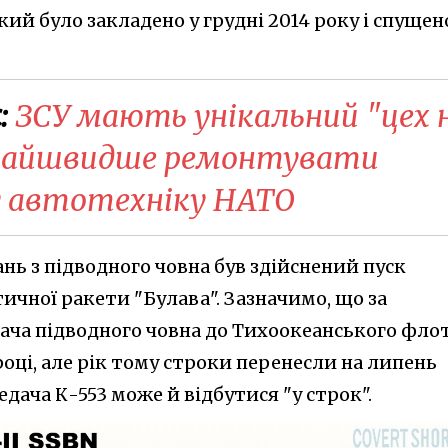
кий було закладено у грудні 2014 року і спущен
:
ЗСУ мають унікальний "цех 
якнайшвидше ремонтувати
 автотехніку НАТО
ань з підводного човна був здійснений пуск
тичної ракети "Булава". Зазначимо, що за
ача підводного човна до Тихоокеанського фло
оці, але рік тому строки перенесли на липень
едача К-553 може й відбутися "у строк".