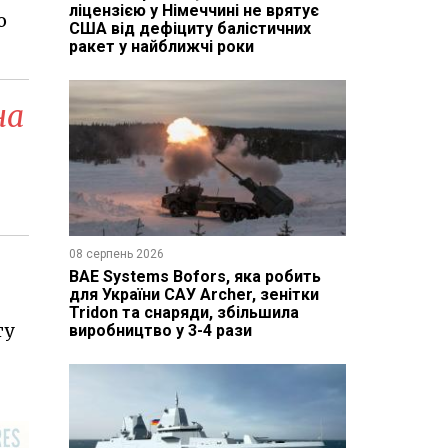
ліцензією у Німеччині не врятує
о
США від дефіциту балістичних
ракет у найближчі роки
на
08 серпень 2026
BAE Systems Bofors, яка робить
для України САУ Archer, зенітки
Tridon та снаряди, збільшила
ту
виробництво у 3-4 рази