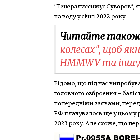
"Генералиссимус Суворов", я
на воду у січні 2022 року.
Читайте також
колесах", щоб 
HMMWV та іншу
Відомо, що під час випробув
головного озброєння - баліс
попередніми заявами, перед
РФ планувалось ще у цьому р
2023 року. Але схоже, що пер