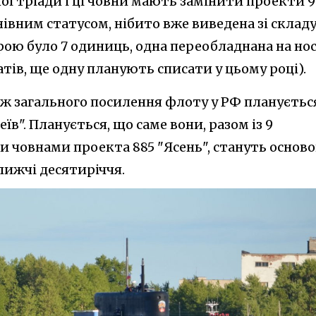
ної тріади і ці човни мають замінити проекти 9
нівним статусом, нібито вже виведена зі складу
ою було 7 одиниць, одна переобладнана на нос
тів, ще одну планують списати у цьому році).
кож загального посилення флоту у РФ плануєтьс
їв". Планується, що саме вони, разом із 9
 човнами проекта 885 "Ясень", стануть основ
лижчі десятиріччя.