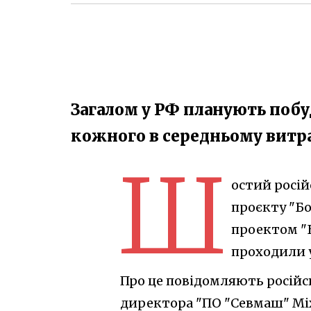
Загалом у РФ планують побуд
кожного в середньому витра
Ш
остий росі
проєкту "Б
проектом "Б
проходили у
Про це повідомляють російс
директора "ПО "Севмаш" Міх