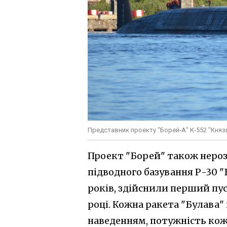
Представник проекту "Борей-А" К-552 "Княз
Проект "Борей" також нероз
підводного базування Р-30 "
років, здійснили перший пуск
році. Кожна ракета "Булава" 
наведенням, потужність кожн