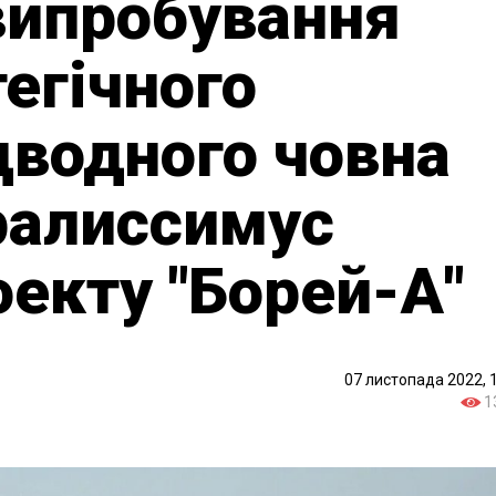
випробування
тегічного
дводного човна
ралиссимус
оекту "Борей-А"
07 листопада 2022, 
1