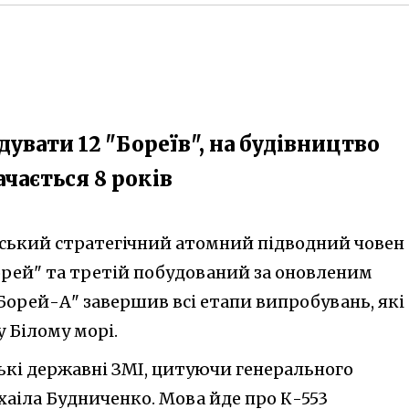
увати 12 "Бореїв", на будівництво
чається 8 років
йський стратегічний атомний підводний човен
орей" та третій побудований за оновленим
орей-А" завершив всі етапи випробувань, які
 Білому морі.
ькі державні ЗМІ, цитуючи генерального
аіла Будниченко. Мова йде про К-553