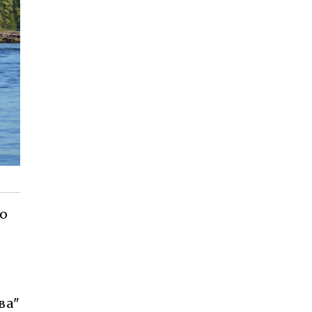
ою
ва"