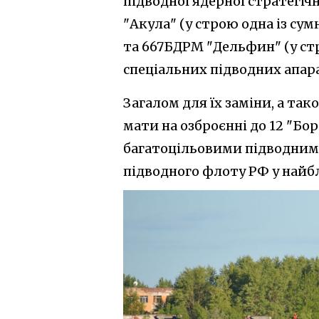
підводної ядерної стратегіч
"Акула" (у строю одна із сум
та 667БДРМ "Дельфин" (у стр
спеціальних підводних апара
Загалом для їх заміни, а та
мати на озброєнні до 12 "Боре
багатоцільовими підводними
підводного флоту РФ у найб