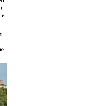
41
)
ій
я
ою