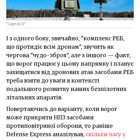
"Серп-ВС5"
І з одного боку, звичайно, "комплекс РЕБ,
що протидіє всім дронам", звучить як
чергова "чудо-зброя", але з іншого — факт,
що ворог працює у цьому напрямку і планує
захищатися від дронових атак засобами РЕБ
треба взяти до уваги в контексті
подальшого розвитку наших безпілотних
літальних апаратів.
Повертаючись до варіанту, коли ворог
може прикрити НПЗ засобами
протиповітряної оборони, то раніше
Defense Express аналізував,
скільки часу у