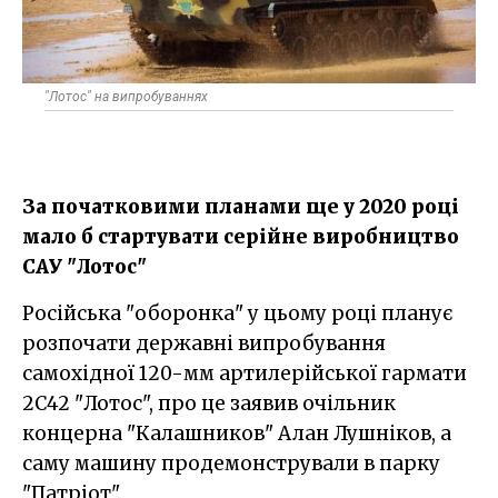
"Лотос" на випробуваннях
За початковими планами ще у 2020 році
мало б стартувати серійне виробництво
САУ "Лотос"
Російська "оборонка" у цьому році планує
розпочати державні випробування
самохідної 120-мм артилерійської гармати
2С42 "Лотос", про це заявив очільник
концерна "Калашников" Алан Лушніков, а
саму машину продемонстрували в парку
"Патріот".