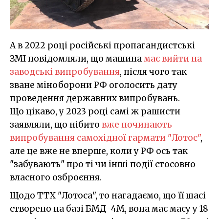
А в 2022 році російські пропагандистські
ЗМІ повідомляли, що машина
має вийти на
заводські випробування
, після чого так
зване міноборони РФ оголосить дату
проведення державних випробувань.
Що цікаво, у 2023 році самі ж рашисти
заявляли, що нібито
вже починають
випробування самохідної гармати "Лотос"
,
але це вже не вперше, коли у РФ ось так
"забувають" про ті чи інші події стосовно
власного озброєння.
Щодо ТТХ "Лотоса", то нагадаємо, що її шасі
створено на базі БМД-4М, вона має масу у 18