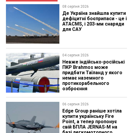
08 серпня 2026
Де Україна знайшла купити
дефіцитні боєприпаси - це і
ATACMS, і 203-мм снаряди
для САУ
04 серпня 2026
Невже індійсько-російські
ПКР Brahmos може
придбати Таїланд у якого
немає наземного
протикорабельного
озброєння
06 серпня 2026
Edge Group раніше хотіла
купити українську Fire
Point, а тепер пропонує
свій БПЛА JERNAS-M на
базі легкомоторного