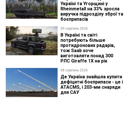
Україні та Угорщині у
Rheinmetall на 33% зросла
виручка підрозділу зброї та
боєприпасів
09 серпень 2026
В Україні та світі
потребують більше
протидронових радарів,
тож Saab хоче
виготовляти понад 300
РЛС Giraffe 1X на рік
08 серпень 2026
Де Україна знайшла купити
дефіцитні боєприпаси - це і
ATACMS, і 203-мм снаряди
для САУ