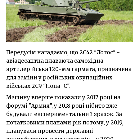
Передусім нагадаємо, що 2С42 "Лотос" -
авіадесантна плаваюча самохідна
артилерійська 120-мм гармата, призначена
для заміни у російських окупаційних
військах 2С9 "Нона-С".
Машину вперше показали у 2017 році на
форумі "Армия", у 2018 році нібито вже
будували експериментальний зразок. За
початковими планами рік потому, у 2019,
планували провести державні