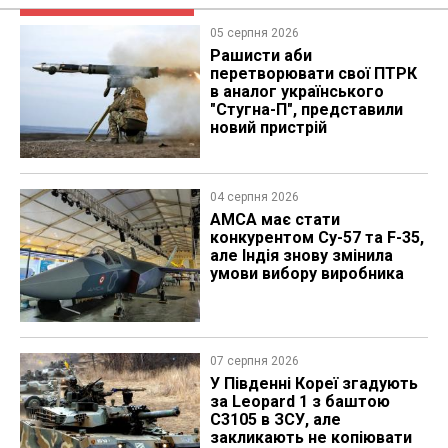
05 серпня 2026
Рашисти аби
перетворювати свої ПТРК
в аналог українського
"Стугна-П", представили
новий пристрій
04 серпня 2026
AMCA має стати
конкурентом Су-57 та F-35,
але Індія знову змінила
умови вибору виробника
07 серпня 2026
У Південні Кореї згадують
за Leopard 1 з баштою
C3105 в ЗСУ, але
закликають не копіювати