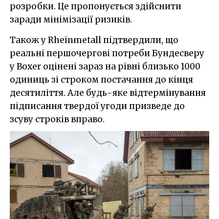
розробки. Це пропонується здійснити
заради мінімізації ризиків.
Також у Rheinmetall підтвердили, що
реальні першочергові потреби Бундесверу
у Boxer оцінені зараз на рівні близько 1000
одиниць зі строком постачання до кінця
десятиліття. Але будь-яке відтермінування
підписання твердої угоди призведе до
зсуву строків вправо.