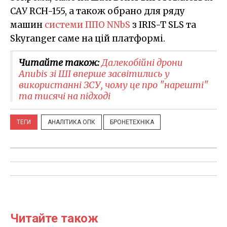
САУ RCH-155, а також обрано для ряду
машин
системи ППО NNbS
з IRIS-T SLS та
Skyranger саме на цій платформі.
Читайте також:
Далекобійні дрони
Anubis зі ШІ вперше засвітились у
використанні ЗСУ, чому це про "нарешті"
та тисячі на підході
ТЕГИ
АНАЛІТИКА ОПК
БРОНЕТЕХНІКА
Читайте також