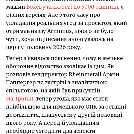
машин
Boxer у кількості до 5000 одиниць
у
різних версіях. Але з того часу про
укладання реальних угод за проєктом, який
отримав назву Arminius, нічого не було
чути, хоча підписання анонсувалось на
першу половину 2026 року.
Тепер з'явилося пояснення, чому німецьке
оборонне відомство зволікає із цим. Як
розповів гендиректор Rheinmetall Армін
Паппергер на зустрічі з аналітичною
спільнотою, на якій був присутній
Hartpunkt
, тепер угода, яка має стати
найбільшою для німецького ОПК за останні
десятиліття, планується у другій половині
цього року. А перед її укладанням
необхідно узгодити два аспекти.