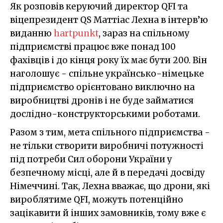
Як розповів керуючий директор QFI та
віцепрезидент QS Маттіас Лехна в інтерв’ю
виданню
hartpunkt
, зараз на спільному
підприємстві працює вже понад 100
фахівців і до кінця року їх має бути 200. Він
наголошує - спільне українсько-німецьке
підприємство орієнтовано виключно на
виробництві дронів і не буде займатися
дослідно-конструкторськими роботами.
Разом з тим, мета спільного підприємства -
не тільки створити виробничі потужності
під потреби Сил оборони України у
безпечному місці, але й в передачі досвіду
Німеччині. Так, Лехна вважає, що дрони, які
вироблятиме QFI, можуть потенційно
зацікавити й інших замовників, тому вже є