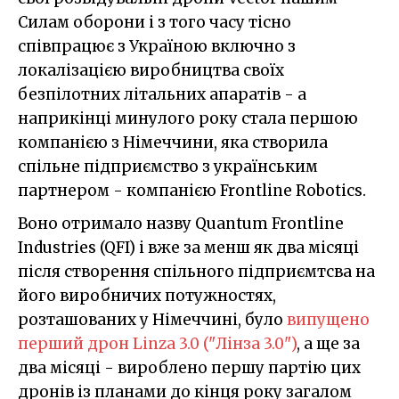
Силам оборони і з того часу тісно
співпрацює з Україною включно з
локалізацією виробництва своїх
безпілотних літальних апаратів - а
наприкінці минулого року стала першою
компанією з Німеччини, яка створила
спільне підприємство з українським
партнером - компанією Frontline Robotics.
Воно отримало назву Quantum Frontline
Industries (QFI) і вже за менш як два місяці
після створення спільного підприємтсва на
його виробничих потужностях,
розташованих у Німеччині, було
випущено
перший дрон Linza 3.0 ("Лінза 3.0")
, а ще за
два місяці - вироблено першу партію цих
дронів із планами до кінця року загалом