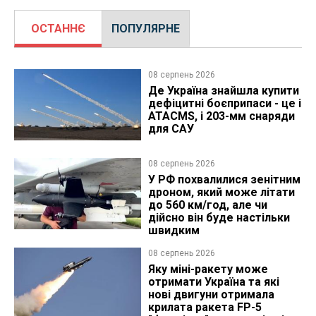
ОСТАННЄ
ПОПУЛЯРНЕ
08 серпень 2026
Де Україна знайшла купити
дефіцитні боєприпаси - це і
ATACMS, і 203-мм снаряди
для САУ
08 серпень 2026
У РФ похвалилися зенітним
дроном, який може літати
до 560 км/год, але чи
дійсно він буде настільки
швидким
08 серпень 2026
Яку міні-ракету може
отримати Україна та які
нові двигуни отримала
крилата ракета FP-5