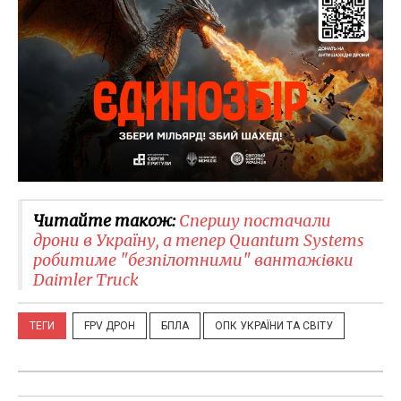
Читайте також:
Спершу постачали
дрони в Україну, а тепер Quantum Systems
робитиме "безпілотними" вантажівки
Daimler Truck
ТЕГИ
FPV ДРОН
БПЛА
ОПК УКРАЇНИ ТА СВІТУ