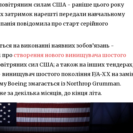
 повітряним силам США - раніше цього року
их затримок нарешті передали навчальному
панія повідомила про старт серійного
ться на виконанні наявних зобов’язань -
м про
створення нового винищувача шостого
вітряних сил США; а також на інших тендерах,
- винищувач шостого покоління F/A-XX на замі
кому Boeing змагається із Northrop Grumman.
за декілька місяців, до кінця літа.