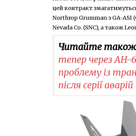
цей контракт змагатимуться
Northrop Grumman з GA-ASI (G
Nevada Co. (SNC), а також Leon
Читайте також
тепер через AH-6
проблему із тра
після серії аварій