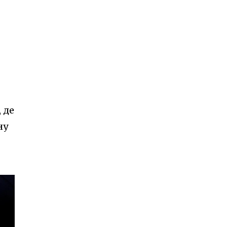
 де
ну