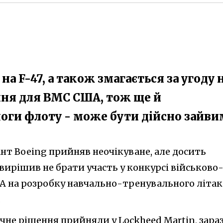
а F-47, а також змагається за угоду 
ня для ВМС США, тож ще й
оги флоту - може бути дійсно зайви
ант Boeing прийняв неочікуване, але досить
 вирішив не брати участь у конкурсі військово
 на розробку навчально-тренувального літак
.
ічне рішення прийняли у Lockheed Martin, зараз