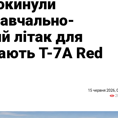
покинули
навчально-
й літак для
ають T-7A Red
15 червня 2026, 
2