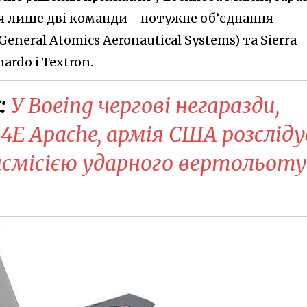
 лише дві команди - потужне об’єднання
eneral Atomics Aeronautical Systems) та Sierra
ardo і Textron.
:
У Boeing чергові негаразди,
4E Apache, армія США розсліду
нсмісією ударного вертольоту