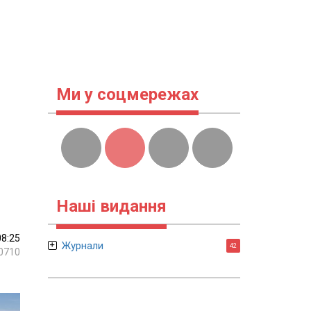
Ми у соцмережах
Наші видання
08:25
Журнали
42
0710