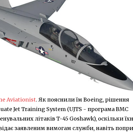
he Aviationist
. Як пояснили їм Boeing, рішення
ate Jet Training System (UJTS - програма ВМС
нувальних літаків T-45 Goshawk), оскільки їхн
овідає заявленим вимогам служби, навіть попр