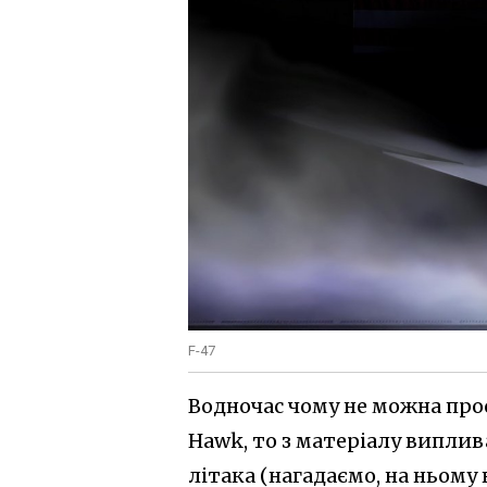
F-47
Водночас чому не можна прос
Hawk, то з матеріалу випли
літака (нагадаємо, на ньому