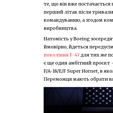
те, що він вже постачається
перший літак після тривал
командуванню, а згодом ком
виробництва.
Натомість у Boeing зосередя
ймовірно, йдеться передусі
покоління F-47
для тих же по
є ще один амбітний проєкт 
F/A-18/E/F Super Hornet, в я
Переможця мають обрати вже 