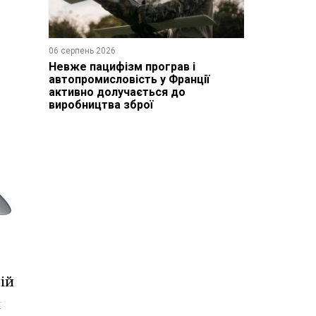
06 серпень 2026
Невже пацифізм програв і
автопромисловість у Франції
активно долучається до
виробництва зброї
ій
и