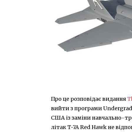
Про це розповідає видання
T
вийти з програми Undergradu
США із заміни навчально-тре
літак T-7A Red Hawk не відп