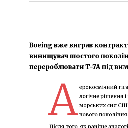
Boeing вже виграв контракт н
винищувач шостого поколін
перероблювати T-7A під вим
А
ерокосмічний гіг
логічне рішення і
морських сил США
нового покоління
Після того, як раніше аналог