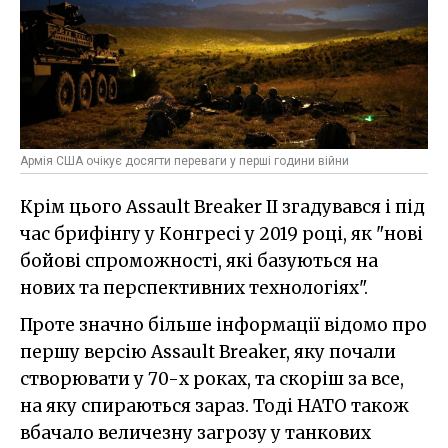
Армія США очікує досягти переваги у перші години війни
Крім цього Assault Breaker II згадувався і під
час брифінгу у Конгресі у 2019 році, як "нові
бойові спроможності, які базуються на
нових та перспективних технологіях".
Проте значно більше інформації відомо про
першу версію Assault Breaker, яку почали
створювати у 70-х роках, та скоріш за все,
на яку спираються зараз. Тоді НАТО також
вбачало величезну загрозу у танкових