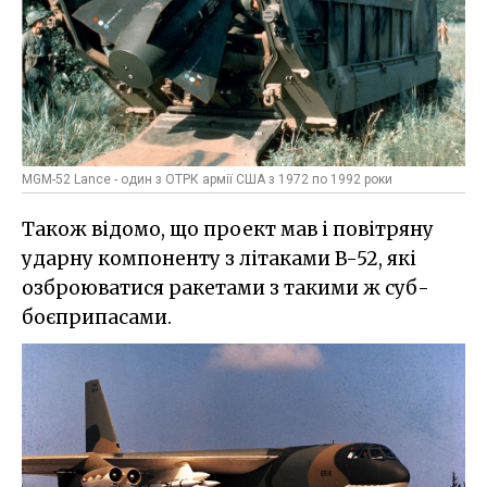
MGM-52 Lance - один з ОТРК армії США з 1972 по 1992 роки
Також відомо, що проект мав і повітряну
ударну компоненту з літаками B-52, які
озброюватися ракетами з такими ж суб-
боєприпасами.