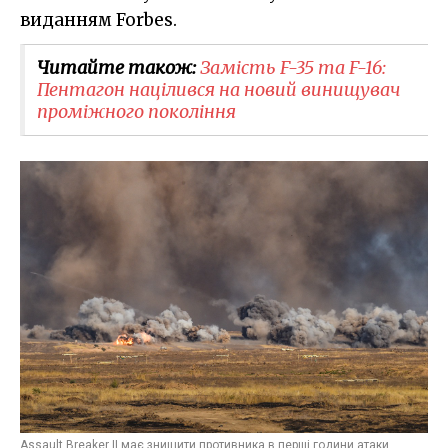
виданням Forbes.
Читайте також:
Замість F-35 та F-16:
Пентагон націлився на новий винищувач
проміжного покоління
Assault Breaker II має знищити противника в перші години атаки