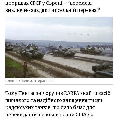
проривах СРСР у Європі - "перемозі
виключно завдяки чисельній перевазі".
Навчання "Запад-81" армії СРСР
Тому Пентагон доручив DARPA знайти засіб
швидкого та надійного знищення тисяч
радянських танків, що дало б час для
перекидання основних сил з США до