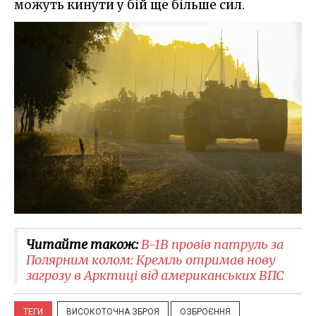
можуть кинути у бій ще більше сил.
Читайте також:
B-1B провів патруль за
Полярним колом: Кремль отримав нову
загрозу в Арктиці від американських ВПС
ТЕГИ
ВИСОКОТОЧНА ЗБРОЯ
ОЗБРОЄННЯ