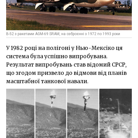
B-52 з ракетами AGM-69 SRAM, на озброєнні з 1972 по 1993 роки
У 1982 році на полігоні у Нью-Мексіко ця
система була успішно випробувана.
Результат випробувань став відомий СРСР,
що згодом призвело до відмови від планів
масштабної танкової навали.