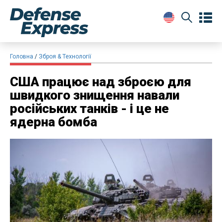
Головна
Зброя & Технології
​США працює над зброєю для
швидкого знищення навали
російських танків - і це не
ядерна бомба