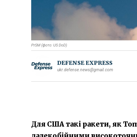
PrSM (фото: US DoD)
DEFENSE EXPRESS
ukr.defense.news@gmail.com
Для США такі ракети, як To
далекобійними високоточн