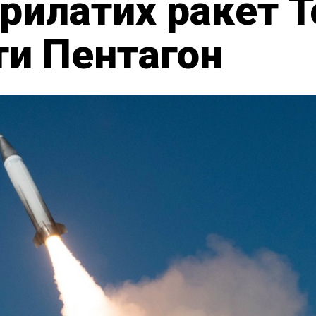
рилатих ракет 
ти Пентагон