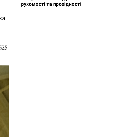
рухомості та прохідності
ка
525