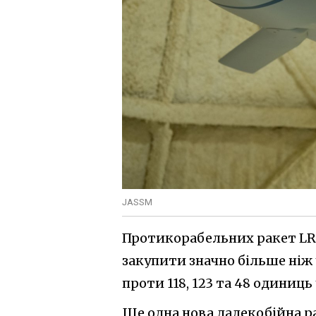
JASSM
Протикорабельних ракет LRAS
закупити значно більше ніж у
проти 118, 123 та 48 одиниць
Ще одна нова далекобійна ра