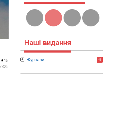
Наші видання
Журнали
19:15
42
7825