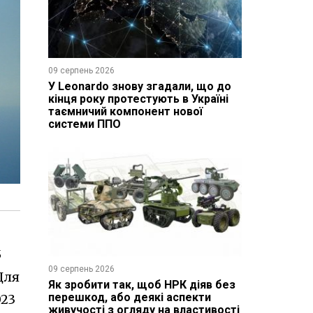
09 серпень 2026
У Leonardo знову згадали, що до
кінця року протестують в Україні
таємничий компонент нової
системи ППО
5
09 серпень 2026
Для
Як зробити так, щоб НРК діяв без
перешкод, або деякі аспекти
023
живучості з огляду на властивості