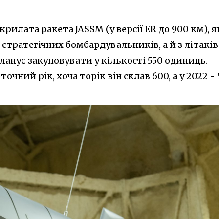
рилата ракета JASSM (у версії ER до 900 км), я
 стратегічних бомбардувальників, а й з літаків
планує закуповувати у кількості 550 одиниць.
очний рік, хоча торік він склав 600, а у 2022 - 