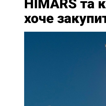
HIMARS та к
хоче закупи