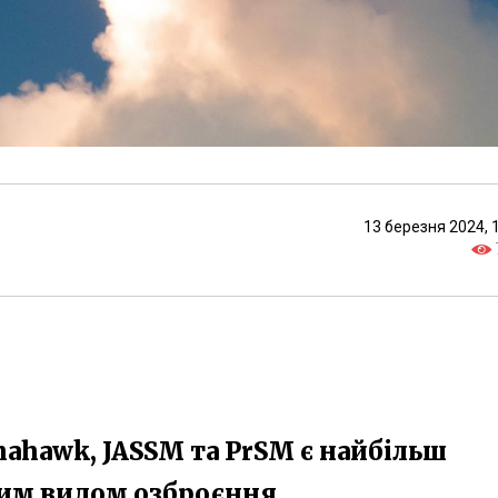
13 березня 2024, 
mahawk, JASSM та PrSM є найбільш
им видом озброєння