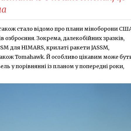
ма
також стало відомо про плани міноборони СШ
в озброєння. Зокрема, далекобійних зразків,
rSM для HIMARS, крилаті ракети JASSM,
також Tomahawk. Й особливо цікавим може бут
ель у порівнянні із планом у попередні роки,