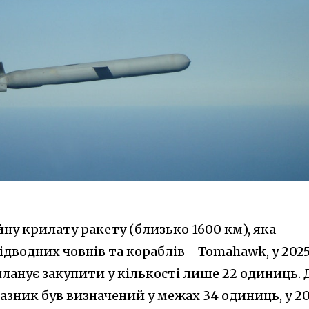
ну крилату ракету (близько 1600 км), яка
підводних човнів та кораблів - Tomahawk, у 202
ланує закупити у кількості лише 22 одиниць. 
азник був визначений у межах 34 одиниць, у 2