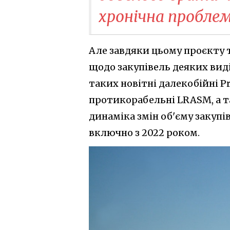
хронічна пробле
Але завдяки цьому проєкту 
щодо закупівель деяких виді
таких новітні далекобійні P
протикорабельні LRASM, а 
динаміка змін об'єму закупів
включно з 2022 роком.