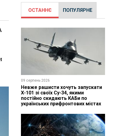
ОСТАННЄ
ПОПУЛЯРНЕ
А
и
09 серпень 2026
Невже рашисти хочуть запускати
Х-101 зі своїх Су-34, якими
постійно скидають КАБи по
українських прифронтових містах