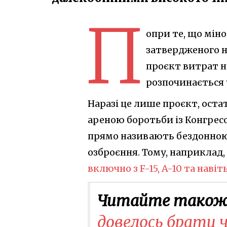
П
опри те, що мін
затвердженого н
проєкт витрат н
розпочинається 
Наразі це лише проєкт, ост
ареною боротьби із Конгрес
прямо називають бездонною 
озброєння. Тому, наприклад
включно з F-15, A-10 та навіть
Читайте також
довелось брати ч