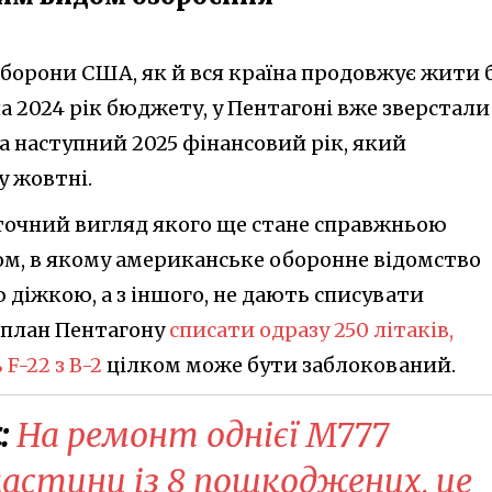
оборони США, як й вся країна продовжує жити 
а 2024 рік бюджету, у Пентагоні вже зверстали
а наступний 2025 фінансовий рік, який
у жовтні.
аточний вигляд якого ще стане справжньою
ом, в якому американське оборонне відомство
діжкою, а з іншого, не дають списувати
, план Пентагону
списати одразу 250 літаків,
 F-22 з B-2
цілком може бути заблокований.
:
На ремонт однієї M777
астини із 8 пошкоджених, це