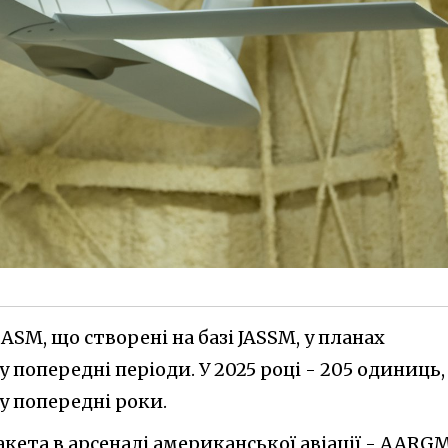
M, що створені на базі JASSM, у планах
 попередні періоди. У 2025 році - 205 одиниць,
 у попередні роки.
кета в арсеналі американської авіації - AARG