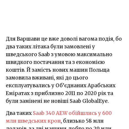
Для Варшави це вже доволі вагома подія, бо
два таких літака були замовлені у
шведського Saab з умовою максимально
швидкого постачання та з економією
коштів. Й замість нових машин Польща
замовила вживані, які до цього
експлуатувались у Об’єднаних Арабських
Еміратах з приблизно 2011 по 2020 рік та
були замінені не новіші Saab GlobalEye.
Два таких
Saab 340 AEW обійшлись у 600
млн шведських крон
, близько 58 млн
доларів, за дві машини, тобто по 29 млн