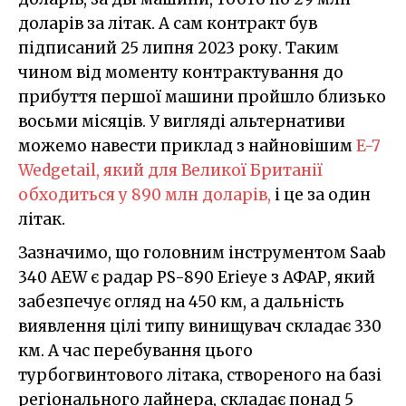
доларів за літак. А сам контракт був
підписаний 25 липня 2023 року. Таким
чином від моменту контрактування до
прибуття першої машини пройшло близько
восьми місяців. У вигляді альтернативи
можемо навести приклад з найновішим
E-7
Wedgetail, який для Великої Британії
обходиться у 890 млн доларів
,
і це за один
літак.
Зазначимо, що головним інструментом Saab
340 AEW є радар PS-890 Erieye з АФАР, який
забезпечує огляд на 450 км, а дальність
виявлення цілі типу винищувач складає 330
км. А час перебування цього
турбогвинтового літака, створеного на базі
регіонального лайнера, складає понад 5