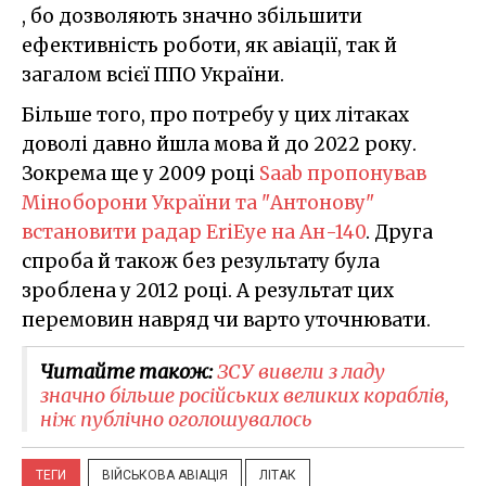
, бо дозволяють значно збільшити
ефективність роботи, як авіації, так й
загалом всієї ППО України.
Більше того, про потребу у цих літаках
доволі давно йшла мова й до 2022 року.
Зокрема ще у 2009 році
Saab пропонував
Міноборони України та "Антонову"
встановити радар EriEye на Ан-140
. Друга
спроба й також без результату була
зроблена у 2012 році. А результат цих
перемовин навряд чи варто уточнювати.
Читайте також:
ЗСУ вивели з ладу
значно більше російських великих кораблів,
ніж публічно оголошувалось
ТЕГИ
ВІЙСЬКОВА АВІАЦІЯ
ЛІТАК