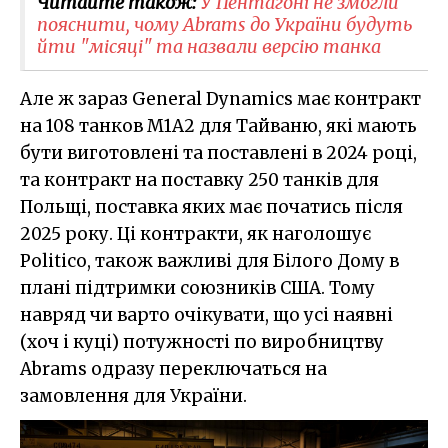
Читайте також:
У Пентагоні не змогли
пояснити, чому Abrams до України будуть
йти "місяці" та назвали версію танка
Але ж зараз General Dynamics має контракт
на 108 танков M1A2 для Тайваню, які мають
бути виготовлені та поставлені в 2024 році,
та контракт на поставку 250 танків для
Польщі, поставка яких має початись після
2025 року. Ці контракти, як наголошує
Politico, також важливі для Білого Дому в
плані підтримки союзників США. Тому
навряд чи варто очікувати, що усі наявні
(хоч і куці) потужності по виробництву
Abrams одразу переключаться на
замовлення для України.