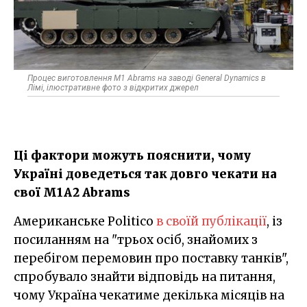
Процес виготовлення M1 Abrams на заводі General Dynamics в
Лімі, ілюстративне фото з відкритих джерел
Ці фактори можуть пояснити, чому
Україні доведеться так довго чекати на
свої M1A2 Abrams
Американське Politico
в своїй публікації
, із
посиланням на "трьох осіб, знайомих з
перебігом перемовин про поставку танків",
спробувало знайти відповідь на питання,
чому Україна чекатиме декілька місяців на