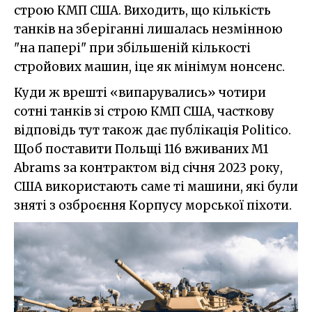
строю КМП США. Виходить, що кількість
танків на зберіганні лишалась незмінною
"на папері" при збільшеній кількості
стройових машин, іце як мінімум нонсенс.
Куди ж врешті «випарувались» чотири
сотні танків зі строю КМП США, часткову
відповідь тут також дає публікація Politico.
Щоб поставити Польщі 116 вживаних M1
Abrams за контрактом від січня 2023 року,
США використають саме ті машини, які були
зняті з озброєння Корпусу морської піхоти.