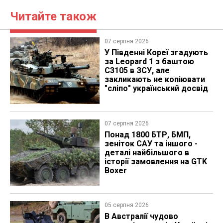
Читайте також
07 серпня 2026
У Південні Кореї згадують
за Leopard 1 з баштою
C3105 в ЗСУ, але
закликають не копіювати
"сліпо" український досвід
07 серпня 2026
Понад 1800 БТР, БМП,
зеніток САУ та іншого -
деталі найбільшого в
історії замовлення на GTK
Boxer
05 серпня 2026
В Австралії чудово