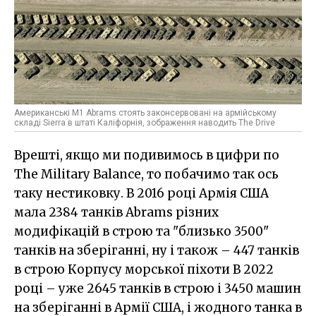
Американські M1 Abrams стоять законсервовані на армійському
складі Sierra в штаті Каліфорнія, зображення наводить The Drive
Врешті, якщо ми подивимось в цифри по
The Military Balance, то побачимо так ось
таку нестиковку. В 2016 році Армія США
мала 2384 танків Abrams різних
модифікацій в строю та "близько 3500"
танків на зберіганні, ну і також – 447 танків
в строю Корпусу морської піхоти В 2022
році – уже 2645 танків в строю і 3450 машин
на зберіганні в Армії США, і жодного танка в