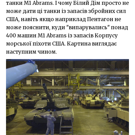
танки M1 Abrams. І чому Білий Дім просто не
може дати ці танки із запасів збройних сил
США, навіть якщо наприклад Пентагон не
може пояснити, куди "випарувались" понад
400 машин M1 Abrams із запасів Корпусу
морської піхоти США. Картина виглядає
наступним чином.