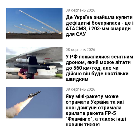
08 серпень 2026
Де Україна знайшла купити
дефіцитні боєприпаси - це і
ATACMS, і 203-мм снаряди
для САУ
08 серпень 2026
У РФ похвалилися зенітним
дроном, який може літати
до 560 км/год, але чи
дійсно він буде настільки
швидким
08 серпень 2026
Яку міні-ракету може
отримати Україна та які
нові двигуни отримала
крилата ракета FP-5
"Фламінго", а також інші
новини тижня