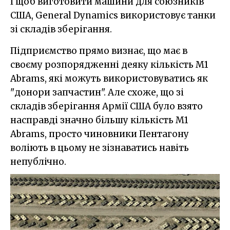
І щоб виготовити машини для союзників
США, General Dynamics використовує танки
зі складів зберігання.
Підприємство прямо визнає, що має в
своєму розпорядженні деяку кількість M1
Abrams, які можуть використовуватись як
"донори запчастин". Але схоже, що зі
складів зберігання Армії США було взято
насправді значно більшу кількість M1
Abrams, просто чиновники Пентагону
воліють в цьому не зізнаватись навіть
непублічно.