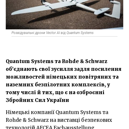
Розвідувальні дрони Vector AI від Quantum Systems
Quantum Systems​ та Rohde & Schwarz
об’єднають свої зусилля задля посилення
можливостей німецьких повітряних та
наземних безпілотних комплексів, у
тому числі й тих, що є на озброєнні
Збройних Сил України
Німецькі компанії Quantum Systems та
Rohde & Schwarz на виставці безпекових
технологій AFCEA Fachausstellung