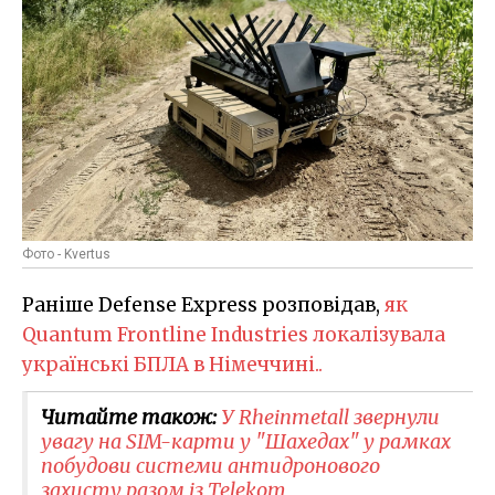
Фото - Kvertus
Раніше Defense Express розповідав,
як
Quantum Frontline Industries локалізувала
українські БПЛА в Німеччині.
.
Читайте також:
У Rheinmetall звернули
увагу на SIM-карти у "Шахедах" у рамках
побудови системи антидронового
захисту разом із Telekom