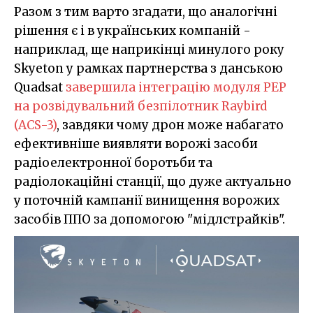
Разом з тим варто згадати, що аналогічні
рішення є і в українських компаній -
наприклад, ще наприкінці минулого року
Skyeton у рамках партнерства з данською
Quadsat
завершила інтеграцію модуля РЕР
на розвідувальний безпілотник Raybird
(ACS-3)
, завдяки чому дрон може набагато
ефективніше виявляти ворожі засоби
радіоелектронної боротьби та
радіолокаційні станції, що дуже актуально
у поточній кампанії винищення ворожих
засобів ППО за допомогою "мідлстрайків".