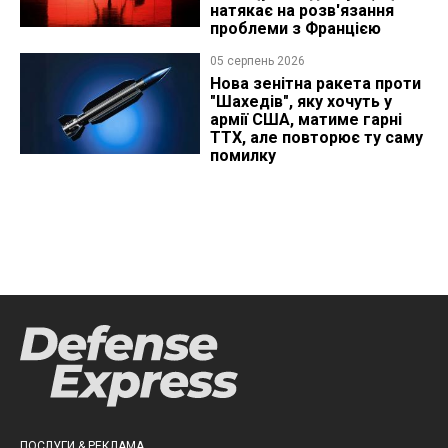
натякає на розв'язання
проблеми з Францією
05 серпень 2026
Нова зенітна ракета проти
"Шахедів", яку хочуть у
армії США, матиме гарні
ТТХ, але повторює ту саму
помилку
ПОСЛУГИ & РЕКЛАМА