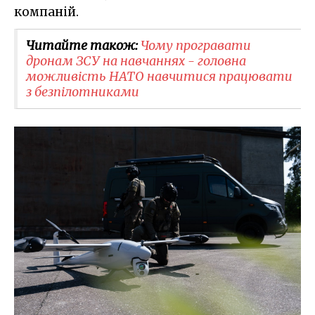
компаній.
Читайте також:
Чому програвати
дронам ЗСУ на навчаннях - головна
можливість НАТО навчитися працювати
з безпілотниками