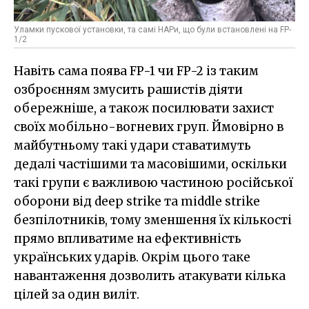
Уламки пускової установки, та самі НАРи, що були встановлені на FP-
1/2
Навіть сама поява FP-1 чи FP-2 із таким
озброєнням змусить рашистів діяти
обережніше, а також посилювати захист
своїх мобільно-вогневих груп. Ймовірно в
майбутньому такі удари ставатимуть
дедалі частішими та масовішими, оскільки
такі групи є важливою частиною російської
оборони від deep strike та middle strike
безпілотників, тому зменшення їх кількості
прямо впливатиме на ефективність
українських ударів. Окрім цього таке
навантаження дозволить атакувати кілька
цілей за один виліт.