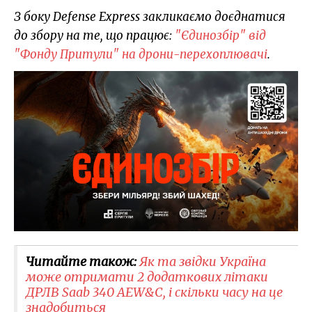
З боку Defense Express закликаємо доєднатися
до збору на те, що працює:
"Єдинозбір" від
"Фонду Притули" на дрони-перехоплювачі
.
Читайте також:
Як та звідки Україна
може отримати 2 додаткових літаки
ДРЛВ Saab 340 AEW&C, і скільки часу на це
знадобиться