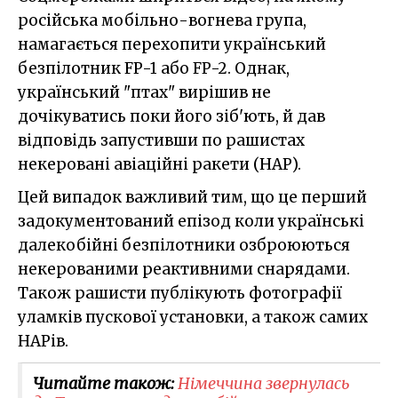
російська мобільно-вогнева група,
намагається перехопити український
безпілотник FP-1 або FP-2. Однак,
український "птах" вирішив не
дочікуватись поки його зіб'ють, й дав
відповідь запустивши по рашистах
некеровані авіаційні ракети (НАР).
Цей випадок важливий тим, що це перший
задокументований епізод коли українські
далекобійні безпілотники озброюються
некерованими реактивними снарядами.
Також рашисти публікують фотографії
уламків пускової установки, а також самих
НАРів.
Читайте також:
Німеччина звернулась