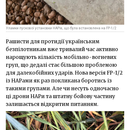
Уламки пускової установки НАРів, що була встановлена на FP-1/2
Рашисти для протидії українським
безпілотникам вже тривалий час активно
нарощують кількість мобільно-вогневих
груп, що дедалі стає більшою проблемою
для далекобійних ударів. Нова версія FP-1/2
із НАРами як раз покликана боротись із
такими групами. Але чи несуть одночасно
ці дрони НАРи та штатну бойову частину
залишається відкритим питанням.