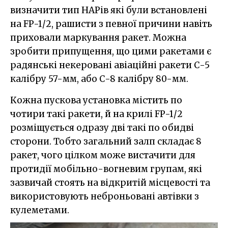
визначити тип НАРів які були встановлені
на FP-1/2, рашисти з певної причини навіть
приховали маркування ракет. Можна
зробити припущення, що цими ракетами є
радянські некеровані авіаційні ракети С-5
калібру 57-мм, або С-8 калібру 80-мм.
Кожна пускова установка містить по
чотири такі ракети, й на крилі FP-1/2
розміщується одразу дві такі по обидві
сторони. Тобто загальний залп складає 8
ракет, чого цілком може вистачити для
протидії мобільно-вогневим групам, які
зазвичай стоять на відкритій місцевості та
використовують неброньовані автівки з
кулеметами.