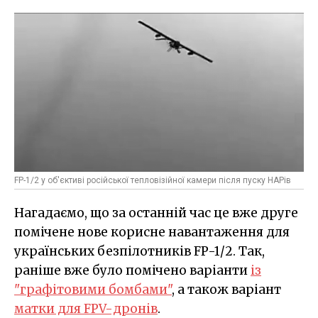
FP-1/2 у об'єктиві російської тепловізійної камери після пуску НАРів
Нагадаємо, що за останній час це вже друге
помічене нове корисне навантаження для
українських безпілотників FP-1/2. Так,
раніше вже було помічено варіанти
із
"графітовими бомбами"
, а також варіант
матки для FPV-дронів
.