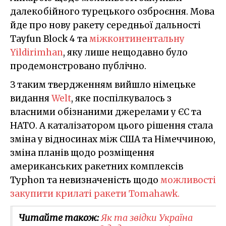
далекобійного турецького озброєння. Мова
йде про нову ракету середньої дальності
Tayfun Block 4 та
міжконтинентальну
Yildirimhan
, яку лише нещодавно було
продемонстровано публічно.
З таким твердженням вийшло німецьке
видання
Welt
, яке поспілкувалось з
власними обізнаними джерелами у ЄС та
НАТО. А каталізатором цього рішення стала
зміна у відносинах між США та Німеччиною,
зміна планів щодо розміщення
американських ракетних комплексів
Typhon та невизначеність щодо
можливості
закупити крилаті ракети Tomahawk.
Читайте також:
Як та звідки Україна