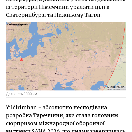
із території Німеччини уражати цілі в
Єкатеринбурзі та Нижньому Тагілі.
Дальність 3000 км
Yildirimhan - абсолютно несподівана
розробка Туреччини, яка стала головним
сюрпризом міжнародної оборонної
виставки SAHA 2026, що днями завершилась