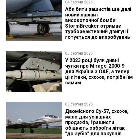
04 серпня 2026
Аби бити рашистів ще далі
новий варіант
високоточної бомби
StormBreaker отримає
турбореактивний двигун і
готується до випробувань
05 серпня 2026
У 2023 році були дивні
чутки про Mirage-2000-9
для України з ОАЕ, а тепер
ці літаки, схоже, потрібні їм
самим
03 серпня 2026
Двомісного Су-57, схоже,
мало для успішних
продажів, і рашисти
обіцяють озброїти літак
"до зубів" для покупців