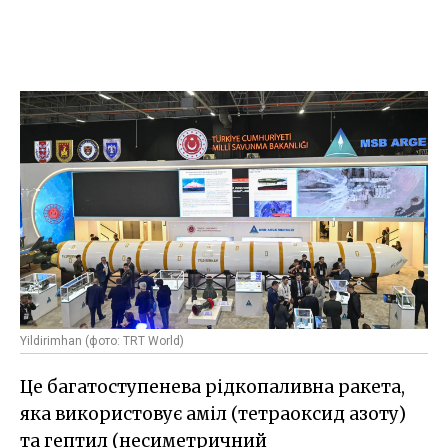
Yildirimhan (фото: TRT World)
Це багатоступенева рідкопаливна ракета,
яка використовує аміл (тетраоксид азоту)
та гептил (несиметричний