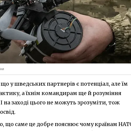
їни
 що у шведських партнерів є потенціал, але їм
ктику, а їхнім командирам ще й розуміння
І на заході цього не можуть зрозуміти, тож
освід.
мо, що саме це добре пояснює чому країнам НАТ