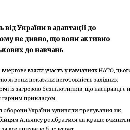
ь від України в адаптації до
тому не дивно, що вони активно
ькових до навчань
і вчергове взяли участь у навчаннях НАТО, цьог
вісно ж вони показали неготовність західних
ічі із загрозою безпілотників, що насправді є 
и гарним прикладом.
ил оборони України зупиняли тренування аж
бійцям Альянсу розібратися як краще вчинити.
 за все призвело б до втрат.