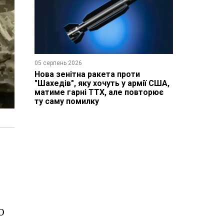
05 серпень 2026
Нова зенітна ракета проти
"Шахедів", яку хочуть у армії США,
матиме гарні ТТХ, але повторює
ту саму помилку
О