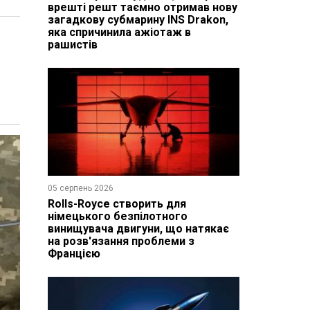
врешті решт таємно отримав нову
загадкову субмарину INS Drakon,
яка спричинила ажіотаж в
рашистів
05 серпень 2026
Rolls-Royce створить для
німецького безпілотного
винищувача двигуни, що натякає
на розв'язання проблеми з
Францією