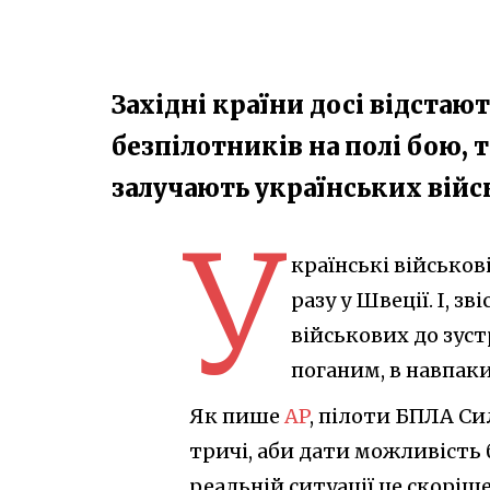
Західні країни досі відстают
безпілотників на полі бою, 
залучають українських війс
У
країнські військов
разу у Швеції. І, з
військових до зустр
поганим, в навпак
Як пише
AP
, пілоти БПЛА С
тричі, аби дати можливість 
реальній ситуації це скоріше