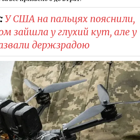
:
У США на пальцях пояснили,
ном зайшла у глухий кут, але у
азвали держзрадою