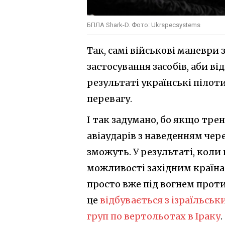
БПЛА Shark-D. Фото: Ukrspecsystems
Так, самі військові маневр
застосування засобів, аби ві
результаті українські пілот
перевагу.
І так задумано, бо якщо тр
авіаударів з наведенням чер
зможуть. У результаті, коли
можливості західним країна
просто вже під вогнем проти
це
відбувається з ізраїльськ
груп по вертольотах в Іраку
.