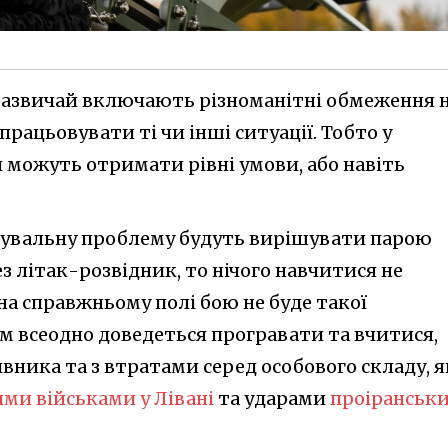
и зазвичай включають різноманітні обмеження 
дпрацьовувати ті чи інші ситуації. Тобто у
и можуть отримати рівні умови, або навіть
енувальну проблему будуть вирішувати парою
ез літак-розвідник, то нічого навчитися не
 на справжньому полі бою не буде такої
м всеодно доведеться програвати та вчитися,
вника та з втратами серед особового складу, я
ими військами у Лівані
та ударами
проіранськ