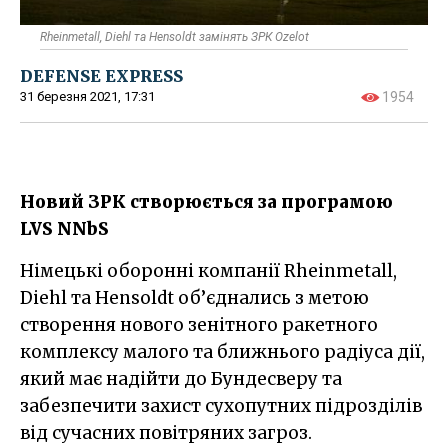
Rheinmetall, Diehl та Hensoldt замінять ЗРК Ozelot
DEFENSE EXPRESS
31 березня 2021, 17:31
1954
Новий ЗРК створюється за програмою
LVS NNbS
Німецькі оборонні компанії Rheinmetall,
Diehl та Hensoldt об’єднались з метою
створення нового зенітного ракетного
комплексу малого та ближнього радіуса дії,
який має надійти до Бундесверу та
забезпечити захист сухопутних підрозділів
від сучасних повітряних загроз.