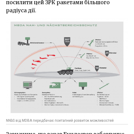
посилити цей ЗРК ракетами більшого
радіуса дії.
NNbS від MDBA передбачає поетапний розвиток можливостей