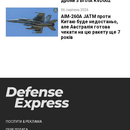
дрони з БПЛА KVD002
06 серпень 2026
AIM-260A JATM проти
Китаю буде недостаньо,
але Австралія готова
чекати на цю ракету ще 7
років
ПОСЛУГИ & РЕКЛАМА
ПЕРЕДПЛАТА