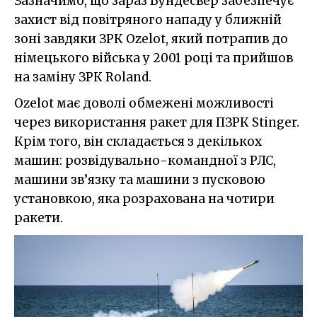
Зазначимо, що зараз Бундесвер забезпечує
захист від повітряного нападу у ближній
зоні завдяки ЗРК Ozelot, який потрапив до
німецького війська у 2001 році та прийшов
на заміну ЗРК Roland.
Ozelot має доволі обмежені можливості
через використання ракет для ПЗРК Stinger.
Крім того, він складається з декількох
машин: розвідувально-командної з РЛС,
машини зв’язку та машини з пусковою
установкою, яка розрахована на чотири
ракети.