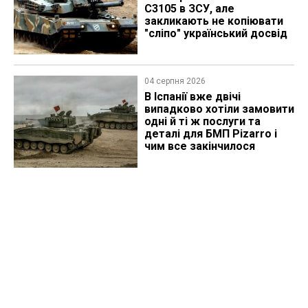
C3105 в ЗСУ, але
закликають не копіювати
"сліпо" український досвід
04 серпня 2026
В Іспанії вже двічі
випадково хотіли замовити
одні й ті ж послуги та
деталі для БМП Pizarro і
чим все закінчилося