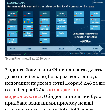
Плани Rheinmetall до 2030 року
З одного боку плани Фінляндії виглядають
дещо неочікувано, бо наразі вона оперує
непоганим парком з сотні Leopard 2A6 та ще
сотні Leopard 2A4,
які бюджетно
модернізуються
. Обидва типи машин було
придбано вживаними, причому новіші
отримувалися взагалі у 2015-2019 роках,