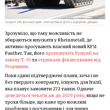
Leopard 2A6 фінської армії. Ілюстративне фото з відкритих джерел
Зрозуміло, що таку можливість не
збираються впускати у Rheinmetall, де
активно просувають власний новий KF51
Panther. Так, його
пропонують Румунії на
заміну Т-55
та
отримали фінансування від
Угорщини
.
Поки єдині підтверджені плани, хоча і не
без твердого контракту, існують для Італії,
яка планує замовити 272 танки. Одначе
доведеться чекати аж до 2029 року
, якщо не
трохи більше, що каже про можливі
проблеми з постачанням і для інших