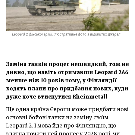
Leopard 2 фінської армії, ілюстративне фото з відкритих джерел
Заміна танків процес нешвидкий, тож не
дивно, що навіть отримавши Leopard 2A6
менше ніж 10 років тому, у Фінляндії
ходять плани про придбання нових, куди
дуже хоче втиснутися Rheinmetall
Ще одна країна Європи може придбати нові
основні бойові танки на заміну своїм
Leopard 2. І мова йде про Фінляндію, що
здатна почати цей процес у 2028 році, чи