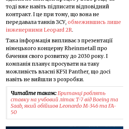
тоді вже навіть підписати відповідний
контракт. І це при тому, що вона не
передавала танків ЗСУ,
обмежившись лише
інженерними Leopard 2R
.
Така інформація випливає з презентації
німецького концерну Rheinmetall про
бачення свого розвитку до 2030 року. І
компанія планує просувати на таку
можливість власні KF51 Panther, що досі
навіть не вийшли з розробки.
Читайте також:
Британці роблять
ставку на учбовий літак T-7 від Boeing та
Saab, який обійшов Leonardo M-346 та FA-
50