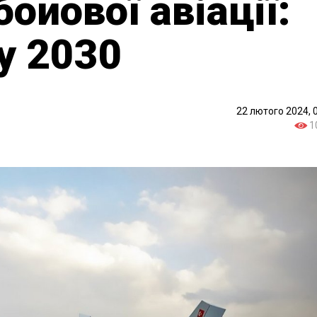
бойової авіації:
у 2030
22 лютого 2024, 
1