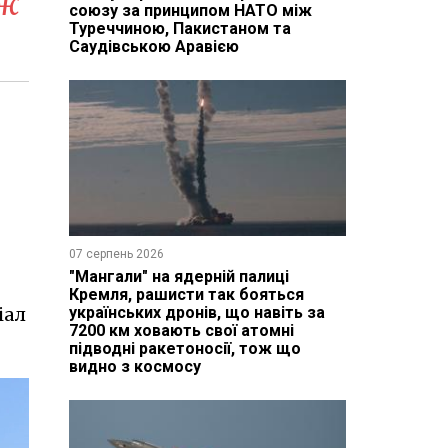
іж
союзу за принципом НАТО між
Туреччиною, Пакистаном та
Саудівською Аравією
07 серпень 2026
"Мангали" на ядерній палиці
Кремля, рашисти так бояться
іал
українських дронів, що навіть за
7200 км ховають свої атомні
підводні ракетоносії, тож що
видно з космосу