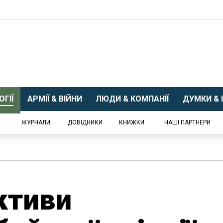
ГІЇ
АРМІЇ & ВІЙНИ
ЛЮДИ & КОМПАНІЇ
ДУМКИ & І
ЖУРНАЛИ
ДОВІДНИКИ
КНИЖКИ
НАШІ ПАРТНЕРИ
ктиви