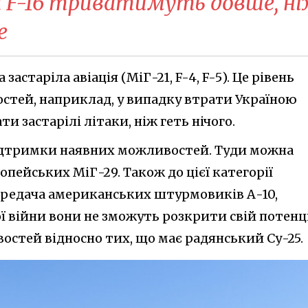
а F-16 триватимуть довше, н
е
астаріла авіація (МіГ-21, F-4, F-5). Це рівень
тей, наприклад, у випадку втрати Україною
ати застарілі літаки, ніж геть нічого.
підтримки наявних можливостей. Туди можна
опейських МіГ-29. Також до цієї категорії
передача американських штурмовиків А-10,
ї війни вони не зможуть розкрити свій потенц
остей відносно тих, що має радянський Су-25.