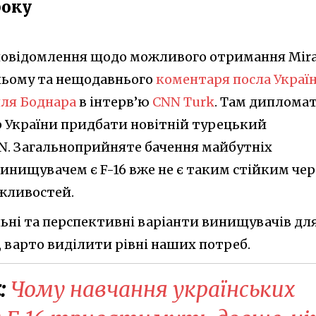
року
 повідомлення щодо можливого отримання Mir
ньому та нещодавнього
коментаря посла Украї
иля Боднара
в інтерв’ю
CNN Turk
. Там диплома
р України придбати новітній турецький
N. Загальноприйняте бачення майбутніх
инищувачем є F-16 вже не є таким стійким чер
ожливостей.
ьні та перспективні варіанти винищувачів дл
 варто виділити рівні наших потреб.
:
Чому навчання українських