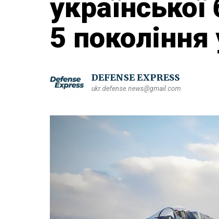
української 
5 покоління 
DEFENSE EXPRESS
ukr.defense.news@gmail.com