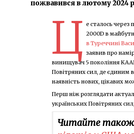
пожвавився в лютому 2024 
Ц
е сталось через
2000D в майбут
в Туреччині Вас
заявив про намі
винищувач 5 покоління KAA
Повітряних сил, де єдиним в
наявність нових, цікавих м
Перш ніж розглядати актуал
українських Повітряних сил,
Читайте також