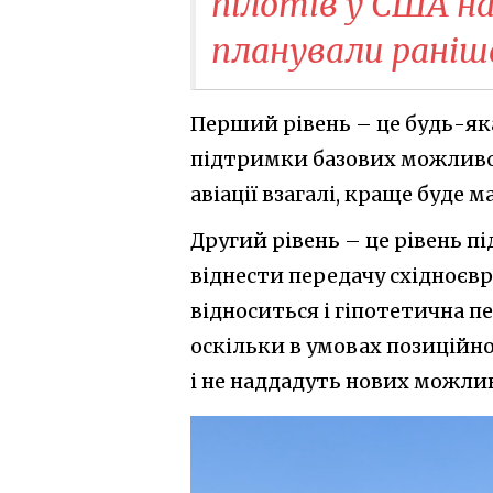
пілотів у США н
планували раніш
Перший рівень – це будь-яка з
підтримки базових можливос
авіації взагалі, краще буде м
Другий рівень – це рівень 
віднести передачу східноєвр
відноситься і гіпотетична 
оскільки в умовах позиційно
і не наддадуть нових можлив