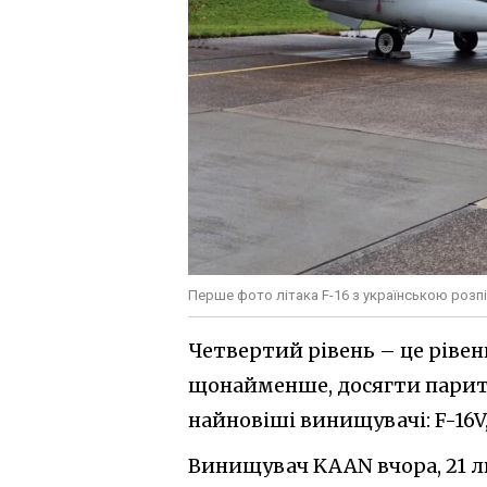
Перше фото літака F-16 з українською роз
Четвертий рівень – це рівен
щонайменше, досягти парит
найновіші винищувачі: F-16V, 
Винищувач KAAN вчора, 21 