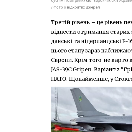
Су-24М Повітряних сил Збройних сил Україн
/ Фото з відкритих джерел
Третій рівень – це рівень 
віднести отримання старих 
данські та нідерландські F-1
цього етапу зараз наближают
Європи. Крім того, не варто
JAS-39C Gripen. Варіант з "Г
НАТО. Щонайменше, у Стокг