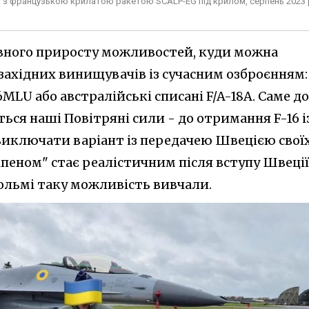
и з французькою крилатою ракетою SCALP-EG під крилом, серпень 2023
певного приросту можливостей, куди можна
західних винищувачів із сучасним озброєнням:
6MLU або австралійські списані F/A-18A. Саме до
ься наші Повітряні сили - до отримання F-16 і
 виключати варіант із передачею Швецією свої
ріпеном" стає реалістичним після вступу Швеції
ольмі таку можливість вивчали.