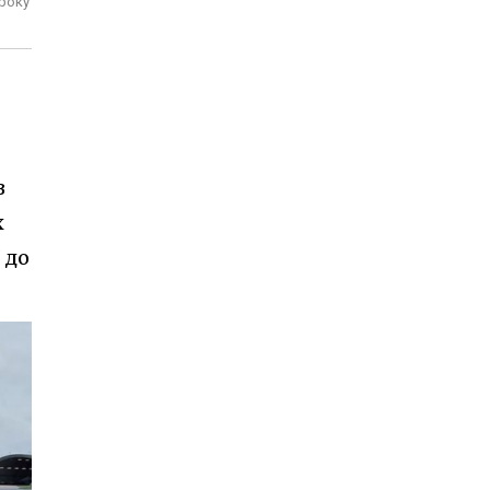
 року
з
х
 до