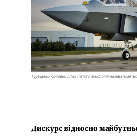
Турецький бойовий літак п'ятого покоління називатиметь
Дискурс відносно майбутньог