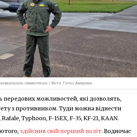
пізнавальною символікою / Фото: Голос Америки
ь передових можливостей, які дозволять,
ету з противником. Туди можна віднести
Rafale, Typhoon, F-15EX, F-35, KF-21, KAAN.
лютого,
здійснив свій перший політ
. Водночас