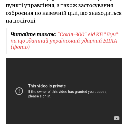
пункті управління, а також застосування
озброєння по наземній цілі, що знаходиться
на полігоні.
Читайте також:
​"Сокіл-300" від КБ "Луч":
на що здатний український ударний БПЛА
(фото)