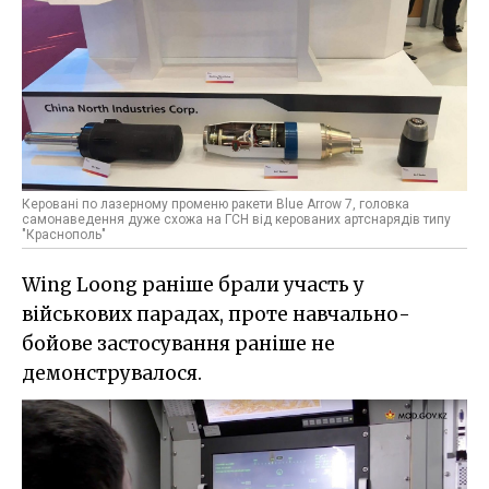
Керовані по лазерному променю ракети Blue Arrow 7, головка
самонаведення дуже схожа на ГСН від керованих артснарядів типу
"Краснополь"
Wing Loong раніше брали участь у
військових парадах, проте навчально-
бойове застосування раніше не
демонструвалося.