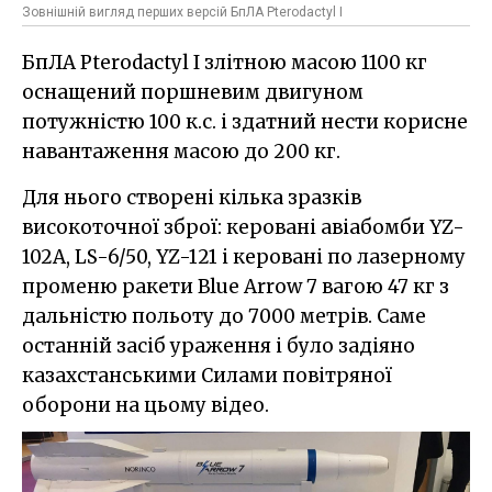
Зовнішній вигляд перших версій БпЛА Pterodactyl I
БпЛА Pterodactyl I злітною масою 1100 кг
оснащений поршневим двигуном
потужністю 100 к.с. і здатний нести корисне
навантаження масою до 200 кг.
Для нього створені кілька зразків
високоточної зброї: керовані авіабомби YZ-
102A, LS-6/50, YZ-121 і керовані по лазерному
променю ракети Blue Arrow 7 вагою 47 кг з
дальністю польоту до 7000 метрів. Саме
останній засіб ураження і було задіяно
казахстанськими Силами повітряної
оборони на цьому відео.