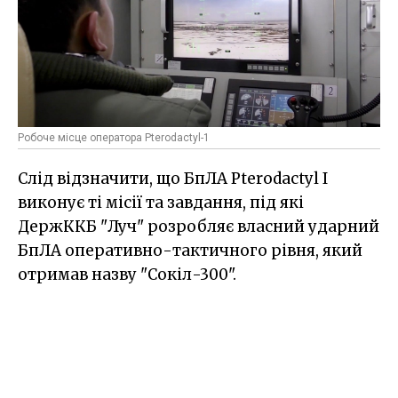
Робоче місце оператора Pterodactyl-1
Слід відзначити, що БпЛА Pterodactyl I
виконує ті місії та завдання, під які
ДержККБ "Луч" розробляє власний ударний
БпЛА оперативно-тактичного рівня, який
отримав назву "Сокіл-300".