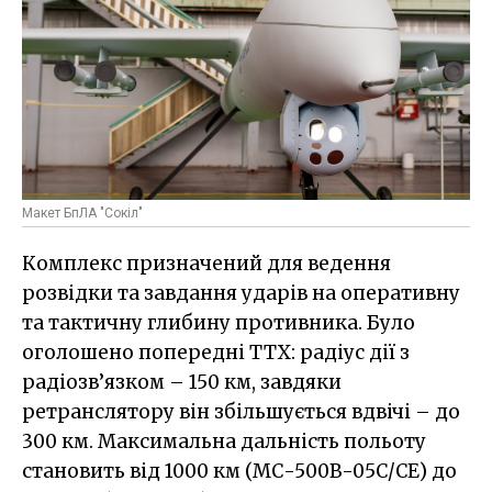
Макет БпЛА "Сокіл"
Комплекс призначений для ведення
розвідки та завдання ударів на оперативну
та тактичну глибину противника. Було
оголошено попередні ТТХ: радіус дії з
радіозв’язком – 150 км, завдяки
ретранслятору він збільшується вдвічі – до
300 км. Максимальна дальність польоту
становить від 1000 км (МС-500В-05С/СE) до