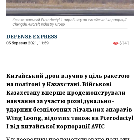
Казахстанський Pterodactyl-1 виробництва китайської корпорації
Chengdu Aircraft Industry Group
DEFENSE EXPRESS
05 березня 2021, 11:59
6141
Китайський дрон влучив у ціль ракетою
на полігоні у Казахстані. Військові
Казахстану вперше продемонстрували
навчання за участю розвідувально-
ударних безпілотних літальних апаратів
Wing Loong, відомих також як Pterodactyl
I від китайської корпорації AVIC
У відеоролику продемонстровано польоти