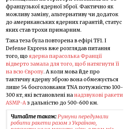
французької ядерної зброї. Фактично як
можливу заміну, альтернативу чи додаток
до американських ядерних гарантій, статус
яких став трохи примарним.
Така теза була повторена в ефірі TF1. І
Defense Express вже розглядав питання
того, що
ядерна парасолька Франції
відверто замала для того, щоб натягнути її
на всю Європу
. А коли мова йде про
тактичну ядерну зброю вона обмежується
лише 54 боєголовками TNA потужністю 100-
300 кт, які встановлені на
надзвукові ракети
ASMP-A
з дальністю до 500-600 км.
Читайте також:
Румуни передумали
робити ракети разом з Україною,