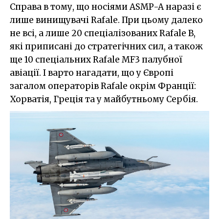
Справа в тому, що носіями ASMP-A наразі є
лише винищувачі Rafale. При цьому далеко
не всі, а лише 20 спеціалізованих Rafale B,
які приписані до стратегічних сил, а також
ще 10 спеціальних Rafale MF3 палубної
авіації. І варто нагадати, що у Європі
загалом операторів Rafale окрім Франції:
Хорватія, Греція та у майбутньому Сербія.