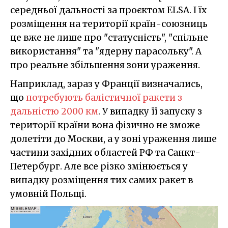
середньої дальності за проєктом ELSA. І їх
розміщення на території країн-союзниць
це вже не лише про "статусність", "спільне
використання" та "ядерну парасольку". А
про реальне збільшення зони ураження.
Наприклад, зараз у Франції визначались,
що
потребують балістичної ракети з
дальністю 2000 км
. У випадку її запуску з
території країни вона фізично не зможе
долетіти до Москви, а у зоні ураження лише
частини західних областей РФ та Санкт-
Петербург. Але все різко змінюється у
випадку розміщення тих самих ракет в
умовній Польщі.