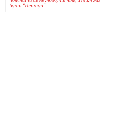
пояснити це не можуть ніяк, а там міг
бути "Нептун"