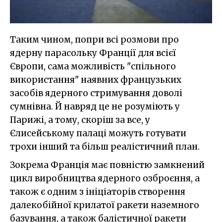
Таким чином, попри всі розмови про
ядерну парасольку Франції для всієї
Європи, сама можливість "спільного
використання" наявних французьких
засобів ядерного стримування доволі
сумнівна. Й навряд це не розуміють у
Парижі, а тому, скоріш за все, у
Єлисейському палаці можуть готувати
трохи інший та більш реалістичний план.
Зокрема Франція має повністю замкнений
цикл виробництва ядерного озброєння, а
також є одним з ініціаторів створення
далекобійної крилатої ракети наземного
базування, а також балістичної ракети