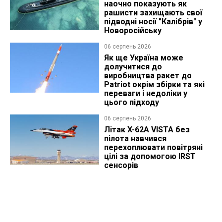
наочно показують як
рашисти захищають свої
підводні носії "Калібрів" у
Новоросійську
06 серпень 2026
Як ще Україна може
долучитися до
виробництва ракет до
Patriot окрім збірки та які
переваги і недоліки у
цього підходу
06 серпень 2026
Літак X-62A VISTA без
пілота навчився
перехоплювати повітряні
цілі за допомогою IRST
сенсорів