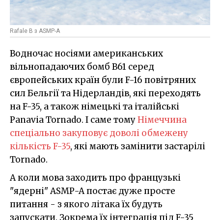
Rafale B з ASMP-A
Водночас носіями американських
вільнопадаючих бомб B61 серед
європейських країн були F-16 повітряних
сил Бельгії та Нідерландів, які переходять
на F-35, а також німецькі та італійські
Panavia Tornado. І саме тому
Німеччина
спеціально закуповує доволі обмежену
кількість F-35
, які мають замінити застарілі
Tornado.
А коли мова заходить про французькі
"ядерні" ASMP-A постає дуже просте
питання - з якого літака їх будуть
запускати. Зокрема їх інтеграція під F-35