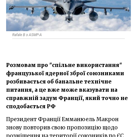
Rafale B з ASMP-A
Розмовам про "спільне використання"
французької ядерної зброї союзниками
розбивається об банальне технічне
питання, а це вже може вказувати на
справжній задум Франції, який точно не
сподобається РФ
Президент Франції Емманюель Макрон
знову повторив свою пропозицію щодо
розміщення на території союзників по ЄС