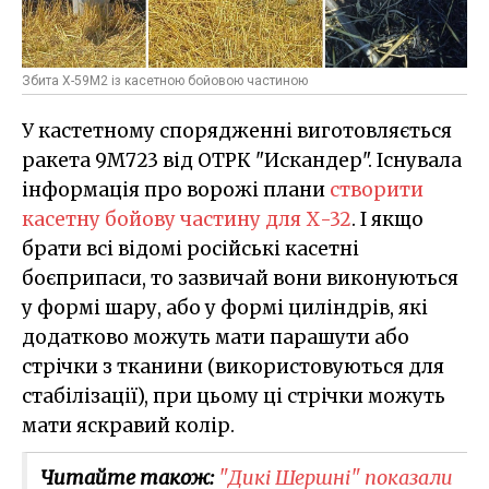
Збита Х-59М2 із касетною бойовою частиною
У кастетному спорядженні виготовляється
ракета 9М723 від ОТРК "Искандер". Існувала
інформація про ворожі плани
створити
касетну бойову частину для Х-32
. І якщо
брати всі відомі російські касетні
боєприпаси, то зазвичай вони виконуються
у формі шару, або у формі циліндрів, які
додатково можуть мати парашути або
стрічки з тканини (використовуються для
стабілізації), при цьому ці стрічки можуть
мати яскравий колір.
Читайте також:
"Дикі Шершні" показали