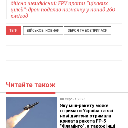
дійсно швидкісний FPV проти "цікавих
цілей": дрон подолав позначку у понад 260
км/год
ТЕГИ
ВІЙСЬКОВІ НОВИНИ
ЗБРОЯ ТА БОЄПРИПАСИ
Читайте також
08 серпня 2026
Яку міні-ракету може
отримати Україна та які
нові двигуни отримала
крилата ракета FP-5
"Фламінго", а також інші