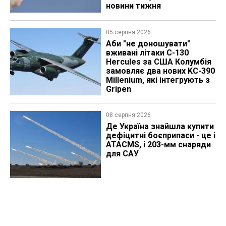
новини тижня
05 серпня 2026
Аби "не доношувати"
вживані літаки C-130
Hercules за США Колумбія
замовляє два нових KC-390
Millenium, які інтегрують з
Gripen
08 серпня 2026
Де Україна знайшла купити
дефіцитні боєприпаси - це і
ATACMS, і 203-мм снаряди
для САУ