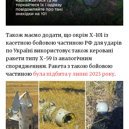
Також маємо додати, що окрім Х-101 із
касетною бойовою частиною РФ для ударів
по Україні використовує також керовані
ракети типу Х-59 із аналогічним
спорядженням. Ракета з такою бойовою
частиною
була підбита у липні 2023 року
.