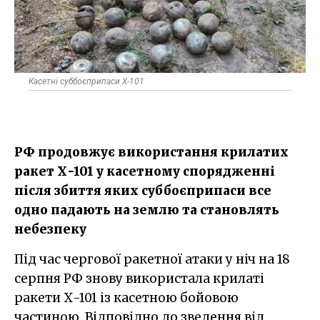
Касетні суббоєприпаси Х-101
РФ продовжує використання крилатих
ракет Х-101 у касетному спорядженні
після збиття яких суббоєприпаси все
одно падають на землю та становлять
небезпеку
Під час чергової ракетної атаки у ніч на 18
серпня РФ знову використала крилаті
ракети Х-101 із касетною бойовою
частиною. Відповідно до зведення від