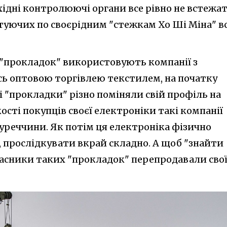
ідні контролюючі органи все рівно не встежат
туючих по своєрідним "стежкам Хо Ші Міна" в
і "прокладок" використовують компанії з
сь оптовою торгівлею текстилем, на початку
і "прокладки" різно поміняли свій профіль на
ості покупців своєї електроніки такі компанії
уреччини. Як потім ця електроніка фізично
ї, прослідкувати вкрай складно. А щоб "знайти
власники таких "прокладок" перепродавали сво