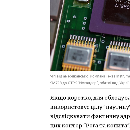
Чіп від американської компанії Texas Instrum
9М728 до ОТРК "Искандер", збитої над Україн
Якщо коротко, для обходу з
використовує цілу "паутину"
відслідкувати фактичну адр
цих контор "Рога та копита".