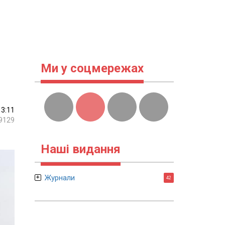
Ми у соцмережах
13:11
9129
Наші видання
Журнали
42