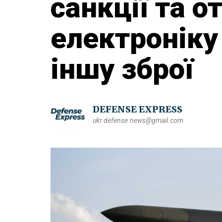
санкції та 
електроніку
іншу зброї
DEFENSE EXPRESS
ukr.defense.news@gmail.com