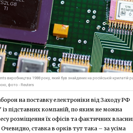
ents виробництва 1988 року, який був знайдених на російській крилатій р
ою, фото - Reuters
аборон на поставку електроніки від Заходу РФ
 із підставних компаній, по яким не можна
есу розміщення їх офісів та фактичних власни
 Очевидно, ставка в орків тут така – за усіма