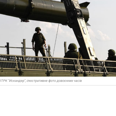
 ОТРК "Искандер", ілюстративне фото довоєнних часів