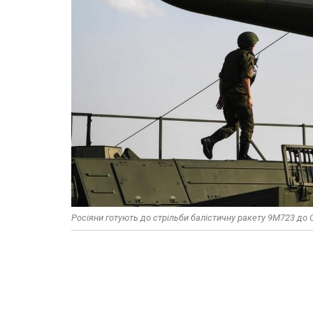
Росіяни готують до стрільби балістичну ракету 9М723 до