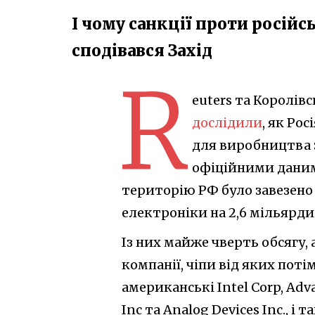
І чому санкції проти російс
сподівався Захід
R
euters та Королів
дослідили
, як Ро
для виробництва з
офіційними даними
територію РФ було завезено
електроніки на 2,6 мільярди
Із них майже чверть обсягу, 
компанії, чіпи від яких пот
американські Intel Corp, Adv
Inc та Analog Devices Inc., і