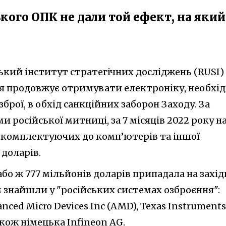
ького ОПК не дали той ефект, на який
ський інститут стратегічних досліджень (RUSI)
сія продовжує отримувати електроніку, необхі
брої, в обхід санкційних заборон Заходу. За
 російської митниці, за 7 місяців 2022 року н
 комплектуючих до комп’ютерів та іншої
 доларів.
або ж 777 мільйонів доларів припадала на захід
ім знайшли у "російських системах озброєння":
anced Micro Devices Inc (AMD), Texas Instruments
 також німецька Infineon AG.