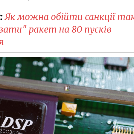
:
Як можна обійти санкції так
ти" ракет на 80 пусків
я