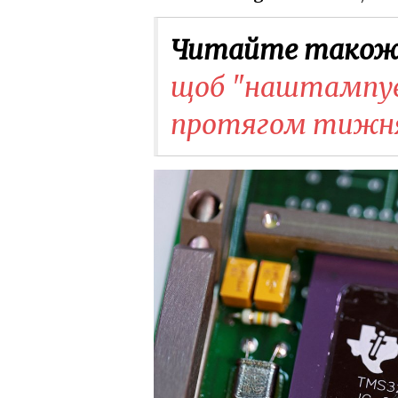
Читайте також
щоб "наштампува
протягом тижн