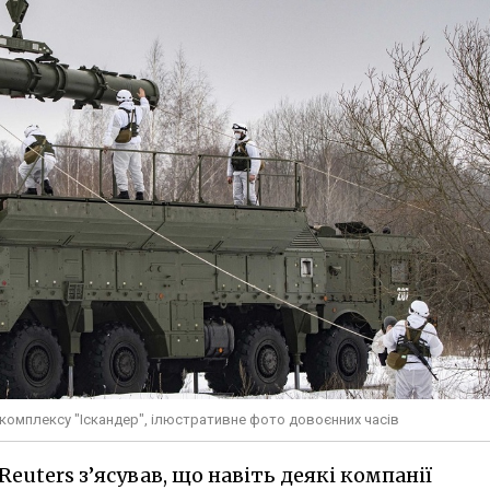
 комплексу "Іскандер", ілюстративне фото довоєнних часів
uters з’ясував, що навіть деякі компанії