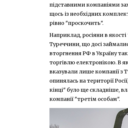
підставними компаніями зах
щось із необхідних комплек
рівно "проскочить".
Наприклад, росіяни в якост
Туреччини, що досі займали
вторгнення РФ в Україну так
торгівлю електронікою. В як
вказували лише компанії з Т
опинялась на території Росі
кінці" було ще складніше, 
компанії "третім особам".