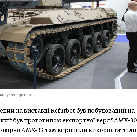
Army Recognition
ений на виставці Refurbot був побудований на
який був прототипом експортної версії AMX-30
. Ймовірно AMX-32 там вирішили використати л