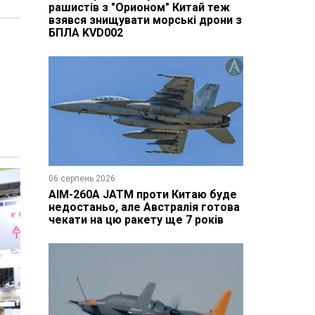
рашистів з "Орионом" Китай теж
взявся знищувати морські дрони з
БПЛА KVD002
06 серпень 2026
AIM-260A JATM проти Китаю буде
недостаньо, але Австралія готова
чекати на цю ракету ще 7 років