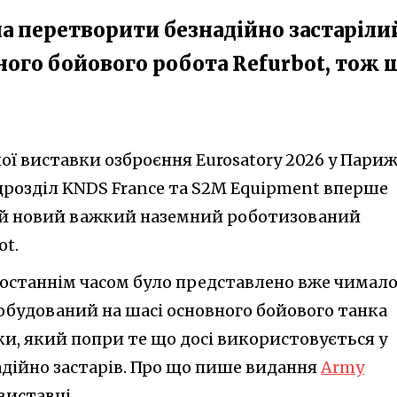
а перетворити безнадійно застаріли
ного бойового робота Refurbot, тож 
ої виставки озброєння Eurosatory 2026 у Париж
розділ KNDS France та S2M Equipment вперше
ій новий важкий наземний роботизований
ot.
 останнім часом було представлено вже чимало
побудований на шасі основного бойового танка
и, який попри те що досі використовується у
надійно застарів. Про що пише видання
Army
виставці.