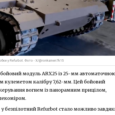
бки у Refurbot. Фото - X/@ronkainen7k15
 бойовий модуль ARX25 із 25-мм автоматочно
м кулеметом калібру 7,62-мм. Цей бойовий
 керування вогнем із панорамним прицілом,
алекоміром.
у безпілотний Refurbot стало можливо завдяк