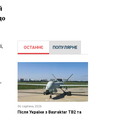
й
що
і,
ОСТАННЄ
ПОПУЛЯРНЕ
,
06 серпень 2026
Після України з Bayraktar TB2 та