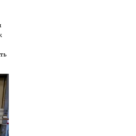
м
к
ють