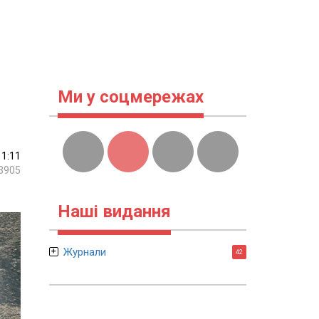
Ми у соцмережах
11:11
3905
Наші видання
Журнали
42