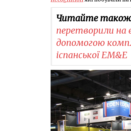
Читайте також
перетворили на 
допомогою компл
іспанської EM&E