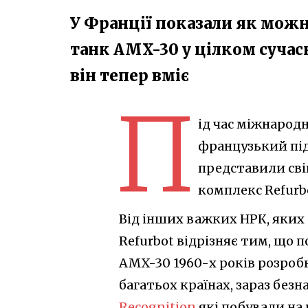
У Франції показали як можн
танк AMX-30 у цілком сучас
він тепер вміє
П
ід час міжнародн
французький під
представили св
комплекс Refurb
Від інших важких НРК, яких
Refurbot відрізняє тим, що 
AMX-30 1960-х років розробк
багатьох країнах, зараз без
Recognition
які побували на 