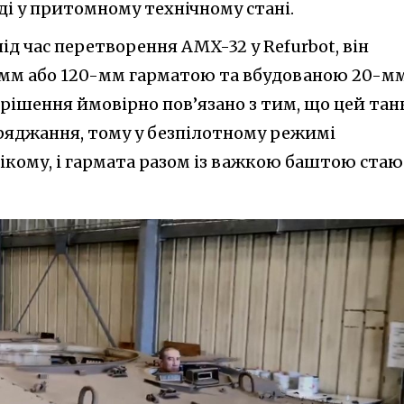
аді у притомному технічному стані.
ід час перетворення AMX-32 у Refurbot, він
-мм або 120-мм гарматою та вбудованою 20-м
рішення ймовірно пов’язано з тим, що цей тан
ряджання, тому у безпілотному режимі
ікому, і гармата разом із важкою баштою ста