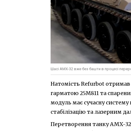
Шасі AMX-32 вже без башти в процесі переро
Натомість Refurbot отримав
гарматою 25M811 та спарени
модуль має сучасну систему
стабілізацію та лазерним д
Перетворення танку AMX-32 