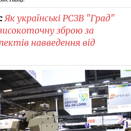
:
Як українські РСЗВ "Град"
високоточну зброю за
ектів навведення від