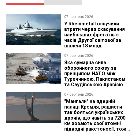
07 серпень 2026
У Rheinmetall озвучили
втрати через скасування
найбільших фрегатів з
часів Другої світової за
шалені 18 млрд
07 серпень 2026
Яка сумарна сила
оборонного союзу за
принципом НАТО між
Туреччиною, Пакистаном
та Саудівською Аравією
07 серпень 2026
"Мангали" на ядерній
палиці Кремля, рашисти
так бояться українських
дронів, що навіть за 7200
км ховають свої атомні
підводні ракетоносії, тож
що видно з космосу