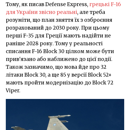
Тому, як писав Defense Express,
грецькі F-16
для України звісно реальні
, але треба
розуміти, що план зняття їх з озброєння
розрахований до 2030 року. При цьому
перші F-35 для Греції мають надійти не
раніше 2028 року. Тому у реальності
списання F-16 Block 30 цілком може бути
прив'язано або наближено до цієї події.
Також зазначимо, що мова йде про 32
літаки Block 30, а ще 85 у версії Block 52+
мають пройти модернізацію до Block 72
Viper.