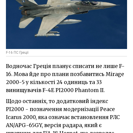
F-16 ПС Греції
Водночас Греція планує списати не лише F-
16. Мова йде про плани позбавитись Mirage
2000-5 у кількості 24 одиниць та 33
винищувачів F-4E PI2000 Phantom II.
Щодо останніх, то додатковий індекс
PI2000 - позначення модернізації Peace
Icarus 2000, яка означає встановлення РЛС
AN/APG-65GY, версія радара, який є