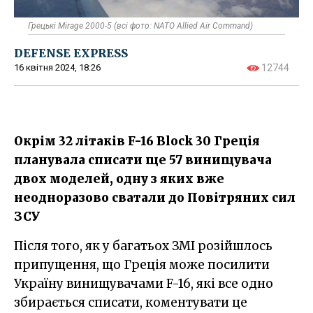
Грецькі Mirage 2000-5 (всі фото: NATO Allied Air Command)
DEFENSE EXPRESS
16 квітня 2024, 18:26
12744
Окрім 32 літаків F-16 Block 30 Греція
планувала списати ще 57 винищувача
двох моделей, одну з яких вже
неодноразово сватали до Повітряних сил
ЗСУ
Після того, як у багатьох ЗМІ розійшлось
припущення, що Греція може посилити
Україну винищувачами F-16, які все одно
збирається списати, коментувати це