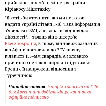
прийшлось прем’єр-міністру країни
Кіріакосу Міцотакісу.
"Я хотів би уточнити, що ми не готові
надати Україні літаки F-16. Така інформація
з'явилася в ЗМІ, але вона не відповідає
дійсності", - заявив він в інтерв'ю
Rzeczpospolita
, в якому він також зазначив,
що Афіни поставили до ЗСУ значну
кількість 155-мм снарядів. А головною
причиною не такої широкої підтримки
Греції є її напружені відносини з
Туреччиною.
Читайте також:
Історія з данськими F-16
для Аргентини добігла кінця, контракт
офіційно підписано