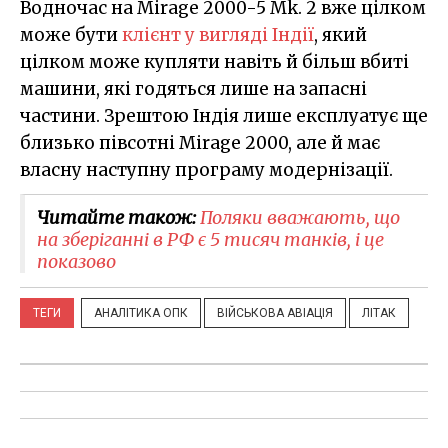
Водночас на Mirage 2000-5 Mk. 2 вже цілком
може бути
клієнт у вигляді Індії
, який
цілком може купляти навіть й більш вбиті
машини, які годяться лише на запасні
частини. Зрештою Індія лише експлуатує ще
близько півсотні Mirage 2000, але й має
власну наступну програму модернізації.
Читайте також:
Поляки вважають, що
на зберіганні в РФ є 5 тисяч танків, і це
показово
ТЕГИ
АНАЛІТИКА ОПК
ВІЙСЬКОВА АВІАЦІЯ
ЛІТАК