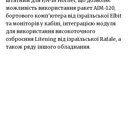
штатним для F/A-18 Hornet, що дозволяє
можливість використання ракет AIM-120,
бортового комп'ютера від ізраїльської Elbit
та моніторів у кабіні, інтеграцією модуля
для використання високоточного
озброєння Litening від ізраїльської Rafale, а
також ряду іншого обладнання.