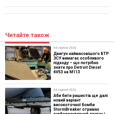
Читайте також
04 серпня 2026
​Двигун наймасовішого БТР
ЗСУ вимагає особливого
підходу – що потрібно
знати про Detroit Diesel
6V53 на M113
04 серпня 2026
Аби бити рашистів ще далі
новий варіант
високоточної бомби
StormBreaker отримає
турбореактивний двигун і