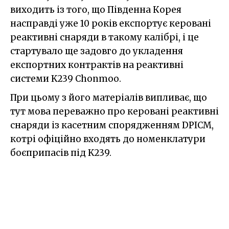
виходить із того, що Південна Корея
насправді уже 10 років експортує керовані
реактивні снаряди в такому калібрі, і це
стартувало ще задовго до укладення
експортних контрактів на реактивні
системи K239 Chonmoo.
При цьому з його матеріалів випливає, що
тут мова переважно про керовані реактивні
снаряди із касетним спорядженням DPICM,
котрі офіційно входять до номенклатури
боєприпасів під K239.