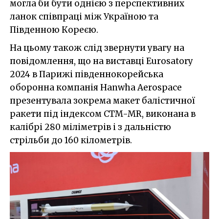
могла би бути однією з перспективних
ланок співпраці між Україною та
Південною Кореєю.
На цьому також слід звернути увагу на
повідомлення, що на виставці Eurosatory
2024 в Парижі південнокорейська
оборонна компанія Hanwha Aerospace
презентувала зокрема макет балістичної
ракети під індексом CTM-MR, виконана в
калібрі 280 міліметрів і з дальністю
стрільби до 160 кілометрів.