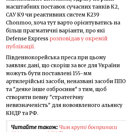
масштабних поставок сучасних танків К2,
САУ К9 чи реактивних систем K239
Chonmoo, хоча тут варто орієнтуватись на
більш прагматичні варіанти, про які
Defense Express
розповідав у окремій
публікації.
Південнокорейська преса при цьому
заявляє дані, що скоріш за все для України
можуть бути поставлені 155-мм
артилерійські засоби, неназвані засоби ППО
та "деяке інше озброєння" з тим, щоб
створити певну "стратегічну
невизначеність" для новоявленого альянсу
КНДР та РФ.
Читайте також:
Чим круті боєприпаси