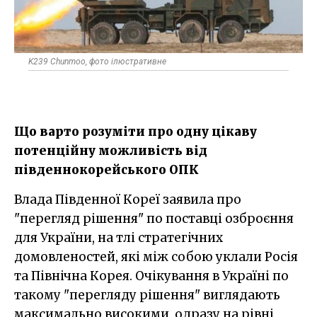
K239 Chunmoo, фото ілюстративне
Що варто розуміти про одну цікаву
потенційну можливість від
південнокорейського ОПК
Влада Південної Кореї заявила про
"перегляд рішення" по поставці озброєння
для України, на тлі стратегічних
домовленостей, які між собою уклали Росія
та Північна Корея. Очікування в Україні по
такому "перегляду рішення" виглядають
максимально високими, одразу на рівні