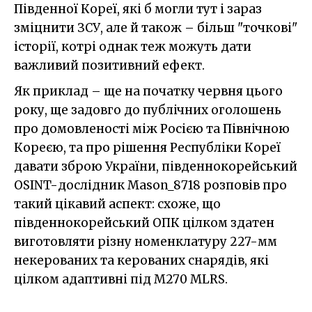
Південної Кореї, які б могли тут і зараз
зміцнити ЗСУ, але й також – більш "точкові"
історії, котрі однак теж можуть дати
важливий позитивний ефект.
Як приклад – ще на початку червня цього
року, ще задовго до публічних оголошень
про домовленості між Росією та Північною
Кореєю, та про рішення Республіки Кореї
давати зброю України, південнокорейський
OSINT-дослідник Mason_8718 розповів про
такий цікавий аспект: схоже, що
південнокорейський ОПК цілком здатен
виготовляти різну номенклатуру 227-мм
некерованих та керованих снарядів, які
цілком адаптивні під M270 MLRS.