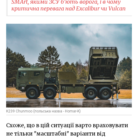
SMArt, якими ЗСУ б’ють ворога, і в чому
критична перевага над Excalibur чи Vulcan
K239 Chunmoo (польська назва - Homar-K)
Схоже, що в цій ситуації варто враховувати
не тільки "масштабні" варіанти від