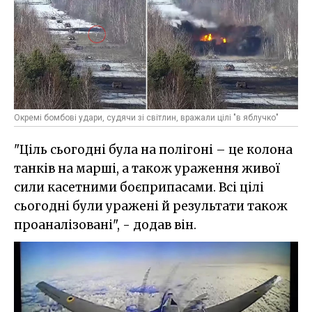
Окремі бомбові удари, судячи зі світлин, вражали цілі "в яблучко"
"Ціль сьогодні була на полігоні – це колона
танків на марші, а також ураження живої
сили касетними боєприпасами. Всі цілі
сьогодні були уражені й результати також
проаналізовані", - додав він.