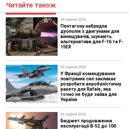
Читайте також
04 серпня 2026
Пентагону набридла
дуополія з двигунами для
винищувачів, шукають
альтернативи для F-16 та F-
15EX
03 серпня 2026
У Франції командування
повітряних сил закликає
розробити аеробалістичну
ракету для Rafale, яка
точно не буде зайва для
України
03 серпня 2026
Бюджет продовження
експлуатації B-52 до 100