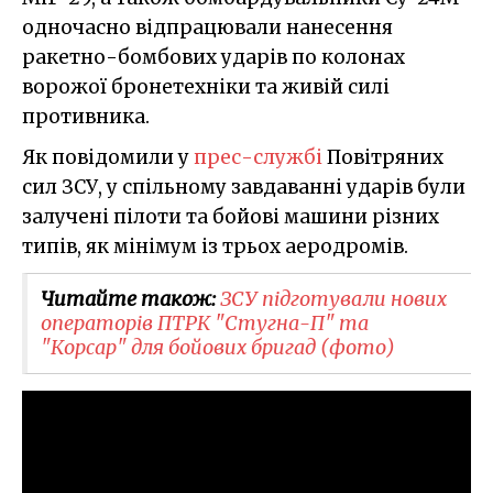
одночасно відпрацювали нанесення
ракетно-бомбових ударів по колонах
ворожої бронетехніки та живій силі
противника.
Як повідомили у
прес-службі
Повітряних
сил ЗСУ, у спільному завдаванні ударів були
залучені пілоти та бойові машини різних
типів, як мінімум із трьох аеродромів.
Читайте також:
ЗСУ підготували нових
операторів ПТРК "Стугна-П" та
"Корсар" для бойових бригад (фото)