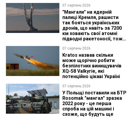
07 серпень 2026
"Мангали" на ядерній
палиці Кремля, рашисти
так бояться українських
дронів, що навіть за 7200
км ховають свої атомні
підводні ракетоносії, тож
що видно з космосу
07 серпень 2026
Kratos назвав скільки
може щорічно робити
безпілотних винищувачів
XQ-58 Valkyrie, які
потенційно цікаві Україні
07 серпень 2026
У Польщі поставили на БТР
Rosomak "мангал" зразка
2022 року - це перша
спроба на цій машині і
схоже, що будуть ще