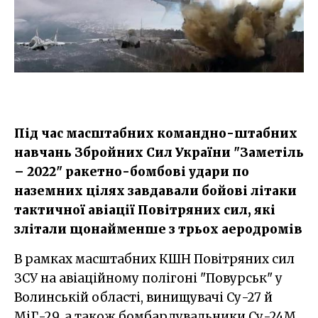
Під час масштабних командно-штабних
навчань Збройних Сил України "Заметіль
– 2022" ракетно-бомбові удари по
наземних цілях завдавали бойові літаки
тактичної авіації Повітряних сил, які
злітали щонайменше з трьох аеродромів
В рамках масштабних КШН Повітряних сил
ЗСУ на авіаційному полігоні "Повурськ" у
Волинській області, винищувачі Су-27 й
МіГ-29, а також бомбардувальники Су-24М