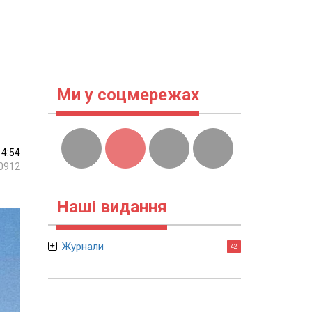
Ми у соцмережах
14:54
0912
Наші видання
Журнали
42