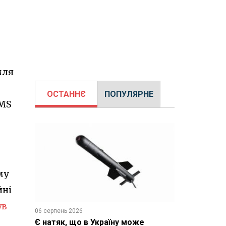
мля
ОСТАННЄ
ПОПУЛЯРНЕ
CMS
му
йні
ув
06 серпень 2026
Є натяк, що в Україну може