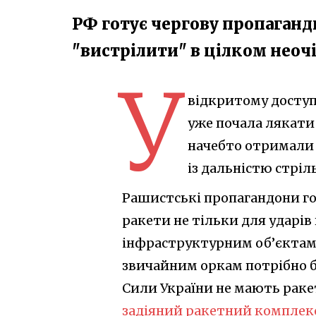
РФ готує чергову пропаганд
"вистрілити" в цілком нео
У
відкритому доступі
уже почала лякати
начебто отримали
із дальністю стріл
Рашистські пропагандони го
ракети не тільки для ударів
інфраструктурним об’єктам н
звичайним оркам потрібно бу
Сили України не мають раке
задіяний ракетний комплекс