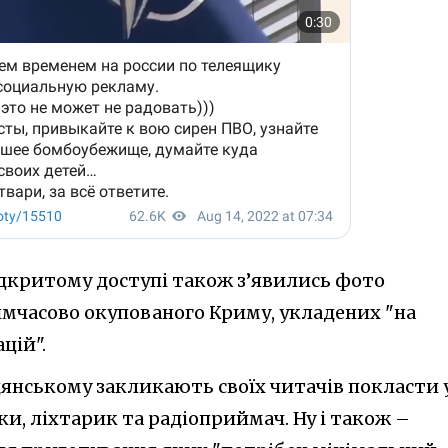
ідкритому доступі також з’явились фото
мчасово окупованого Криму, укладених "на
цій".
дянському закликають своїх читачів покласти 
и, ліхтарик та радіоприймач. Ну і також –