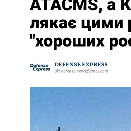
ATACMS, а 
лякає цими
"хороших ро
DEFENSE EXPRESS
ukr.defense.news@gmail.com