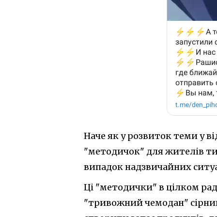
Наче як у розвиток теми у в
"методичок" для жителів ти
випадок надзвичайних ситуа
Ці "методички" в цілком ра
"тривожний чемодан" сірник