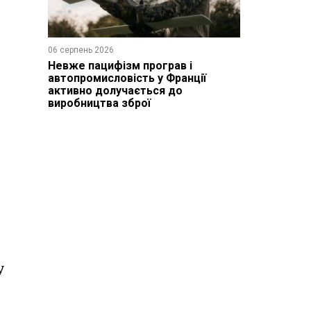
06 серпень 2026
Невже пацифізм програв і
автопромисловість у Франції
активно долучається до
виробництва зброї
у