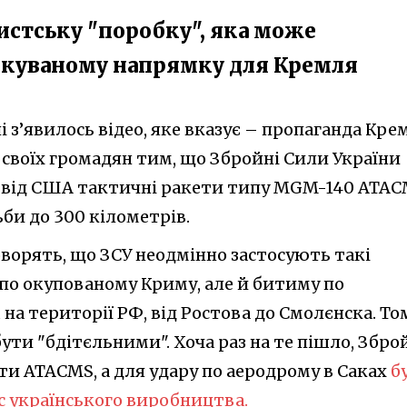
истську "поробку", яка може
чікуваному напрямку для Кремля
 з’явилось відео, яке вказує – пропаганда Кре
 своїх громадян тим, що Збройні Сили України
 від США тактичні ракети типу MGM-140 ATA
ьби до 300 кілометрів.
ворять, що ЗСУ неодмінно застосують такі
 по окупованому Криму, але й битиму по
а території РФ, від Ростова до Смолєнска. То
ти "бдітєльними". Хоча раз на те пішло, Збро
ти ATACMS, а для удару по аеродрому в Саках
б
 українського виробництва.