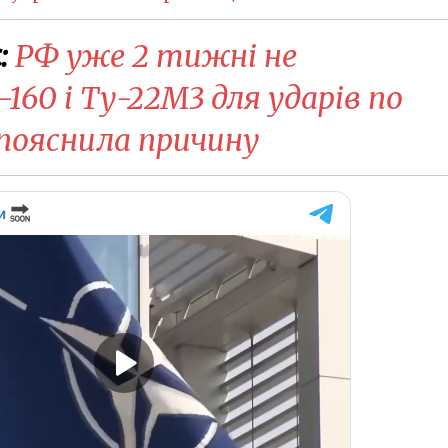
:
РФ уже 2 тижні не
160 і Ту-22М3 для ударів по
а пояснила причину