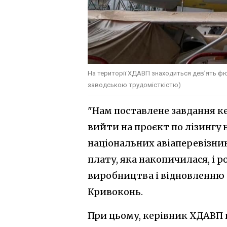
На території ХДАВП знаходиться дев’ять фюз
заводською трудомісткістю)
"Нам поставлене завдання к
вийти на проєкт по лізингу 
національних авіаперевізник
плату, яка накопичилася, і 
виробництва і відновленню 
Кривоконь.
При цьому, керівник ХДАВП в