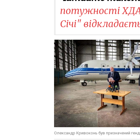
потужності ХДАВ
Січі" відкладаєт
Олександр Кривоконь був призначений генд