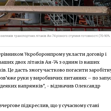
еляжів транспортних літаків Ан-74 різного ступеня готовності (70-90% 
ерівником Укроборонпрому укласти договір і
наших двох літаків Ан-74 з одним із наших
ів. Це дасть змогу частково погасити заробітн
розв’яже руки у виробничих питаннях – по запу
деяких напрямків", - відзначив Олександр
чергове підкреслив, що у сучасному стані