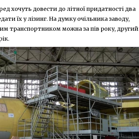
ед хочуть довести до літної придатності два
ати їх у лізинг. На думку очільника заводу,
им транспортником можна за пів року, другий
рік.