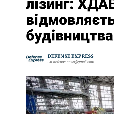
лізинг: ХДА
відмовляєть
будівництва
DEFENSE EXPRESS
ukr.defense.news@gmail.com