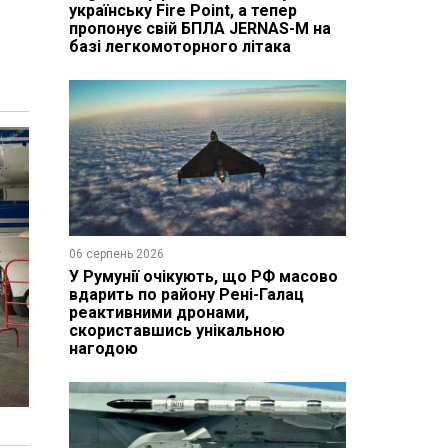
українську Fire Point, а тепер
пропонує свій БПЛА JERNAS-M на
базі легкомоторного літака
06 серпень 2026
У Румунії очікують, що РФ масово
вдарить по району Рені-Галац
реактивними дронами,
скориставшись унікальною
нагодою