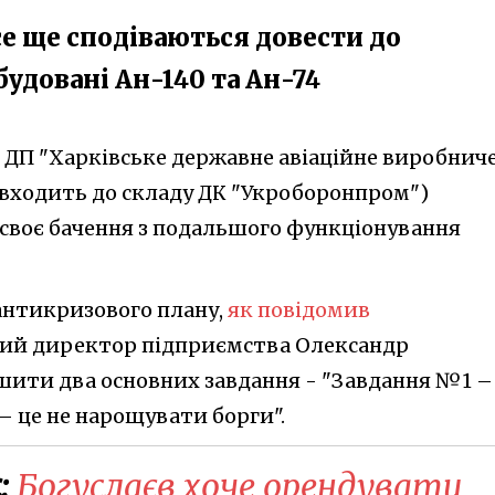
се ще сподіваються довести до
удовані Ан-140 та Ан-74
 ДП "Харківське державне авіаційне виробнич
входить до складу ДК "Укроборонпром")
своє бачення з подальшого функціонування
антикризового плану,
як повідомив
ий директор підприємства Олександр
шити два основних завдання - "Завдання №1 –
– це не нарощувати борги".
:
Богуслаєв хоче орендувати