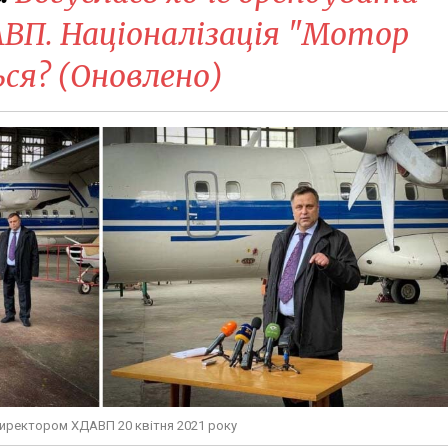
П. Націоналізація "Мотор
ься? (Оновлено)
иректором ХДАВП 20 квітня 2021 року