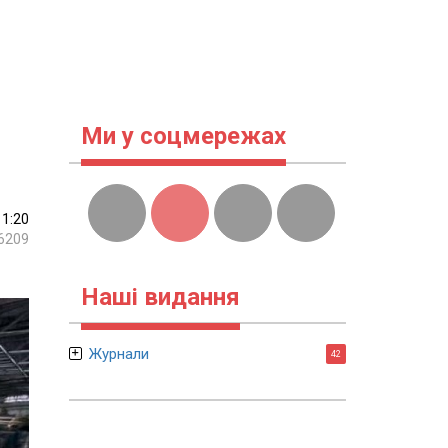
Ми у соцмережах
11:20
6209
Наші видання
Журнали
42