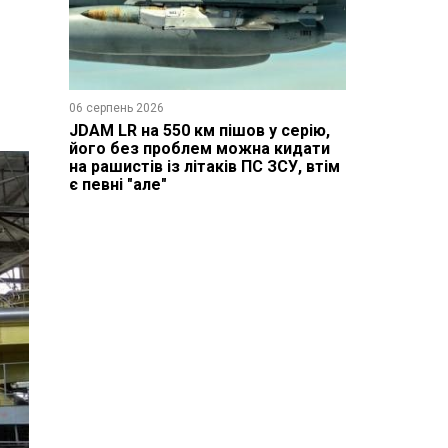
06 серпень 2026
JDAM LR на 550 км пішов у серію,
його без проблем можна кидати
на рашистів із літаків ПС ЗСУ, втім
є певні "але"