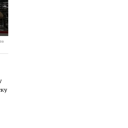
за
у
ску