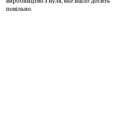
виробництво з нуля, яке йшло досить
повільно.