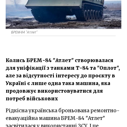
БРЕМ-84 "Атлет"
Колись БРЕМ-84 "Атлет" створювалася
для уніфікації з танками Т-84 та "Оплот",
але за відсутності інтересу до проєкту в
Україні є лише одна така машина, яка
продовжує використовуватися для
потреб військових
Рідкісна українська броньована ремонтно-
евакуаційна машина БРЕМ-84 "Атлет"
засвітилася у використанні ЗСУ. І це