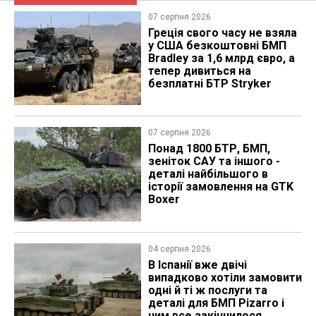
07 серпня 2026
Греція свого часу не взяла
у США безкоштовні БМП
Bradley за 1,6 млрд євро, а
тепер дивиться на
безплатні БТР Stryker
07 серпня 2026
Понад 1800 БТР, БМП,
зеніток САУ та іншого -
деталі найбільшого в
історії замовлення на GTK
Boxer
04 серпня 2026
В Іспанії вже двічі
випадково хотіли замовити
одні й ті ж послуги та
деталі для БМП Pizarro і
чим все закінчилося