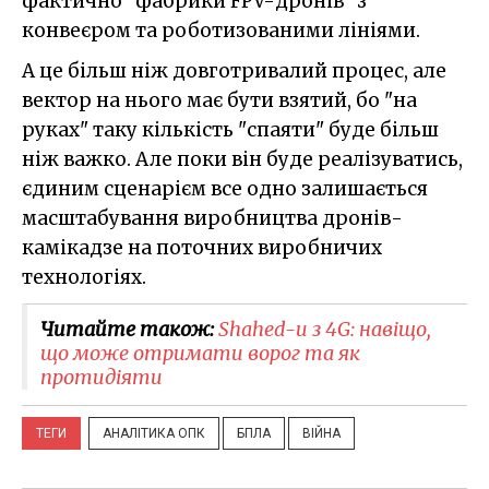
фактично "фабрики FPV-дронів" з
конвеєром та роботизованими лініями.
А це більш ніж довготривалий процес, але
вектор на нього має бути взятий, бо "на
руках" таку кількість "спаяти" буде більш
ніж важко. Але поки він буде реалізуватись,
єдиним сценарієм все одно залишається
масштабування виробництва дронів-
камікадзе на поточних виробничих
технологіях.
Читайте також:
Shahed-и з 4G: навіщо,
що може отримати ворог та як
протидіяти
ТЕГИ
АНАЛІТИКА ОПК
БПЛА
ВІЙНА