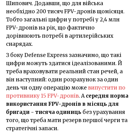
Шипович. Додавши, що для війська
необхідно 200 тисяч FPV-дронів щомісяця.
Тобто загальні цифри у потребі у 2,4 млн
FPV-дронів на рік, що фактично
дорівнюють потребі в артилерійських
снарядах.
З боку Defense Express зазначимо, що такі
цифри можуть здатися ідеалізованими. Й
треба враховувати реальний стан речей, а
він наступний: один розрахунок за один
день чи одну операцію може
випустити по
противнику 15 FPV-дронів
. А
середня норма
використання FPV-дронів в місяць для
бригади - тисяча одиниць
без урахування
того, що треба мати резерв першої черги та
стратегічні запаси.