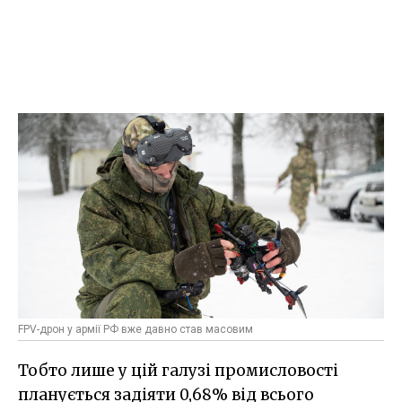
FPV-дрон у армії РФ вже давно став масовим
Тобто лише у цій галузі промисловості
планується задіяти 0,68% від всього