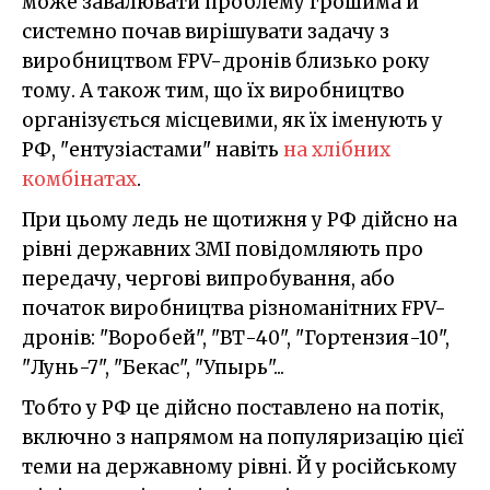
може завалювати проблему грошима й
системно почав вирішувати задачу з
виробництвом FPV-дронів близько року
тому. А також тим, що їх виробництво
організується місцевими, як їх іменують у
РФ, "ентузіастами" навіть
на хлібних
комбінатах
.
При цьому ледь не щотижня у РФ дійсно на
рівні державних ЗМІ повідомляють про
передачу, чергові випробування, або
початок виробництва різноманітних FPV-
дронів: "Воробей", "ВТ-40", "Гортензия-10",
"Лунь-7", "Бекас", "Упырь"...
Тобто у РФ це дійсно поставлено на потік,
включно з напрямом на популяризацію цієї
теми на державному рівні. Й у російському