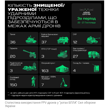
Статистика використання FPV-дронів у "ротах БПЛА" Сил оборони
України