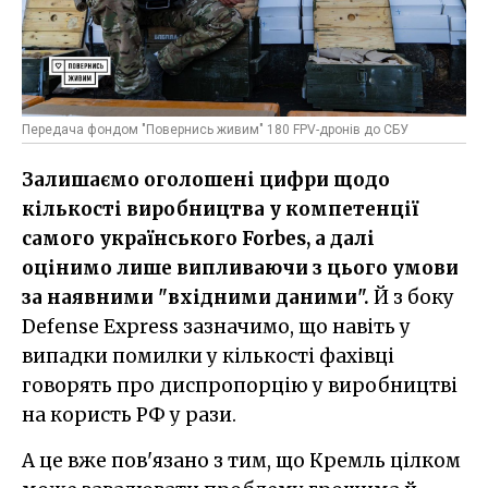
Передача фондом "Повернись живим" 180 FPV-дронів до СБУ
Залишаємо оголошені цифри щодо
кількості виробництва у компетенції
самого українського Forbes, а далі
оцінимо лише випливаючи з цього умови
за наявними "вхідними даними".
Й з боку
Defense Express зазначимо, що навіть у
випадки помилки у кількості фахівці
говорять про диспропорцію у виробництві
на користь РФ у рази.
А це вже пов'язано з тим, що Кремль цілком