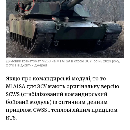
Димовий гранатомет M250 на M1A1SA в строю ЗСУ, осінь 2023 року,
фото з відкритих джерел
Якщо про командирські модулі, то то
M1A1SA для ЗСУ мають оригінальну версію
SCWS (стабілізований командирський
бойовий модуль) із оптичним денним
прицілом CWSS і тепловізійним прицілом
RTS.