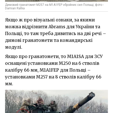
Димовий гранатомет M257 на M1A1FEP збройних сил Польщі, фото -
Damian Ratka
Якщо ж про візуальні ознаки, за якими
можна відрізнити Abrams для України та
Польщі, то там треба дивитись на дві речі –
димові гранатомети та командирські
модулі.
Якщо про гранатомети, то M1A1SA для ЗСУ
оснащені установками M250 на 6 стволів
калібру 66 мм, M1A1FEP для Польщі –
установками M257 на 8 стволів калібру 66
мм.