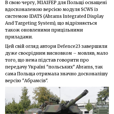
В свою чергу, M1A1FEP для Польщі оснащені
вдосконаленою версією модуля SCWS із
системою IDATS (Abrams Integrated Display
And Targeting System), що відрізняється
також оновленими прицільними
приладами.
Цей свій огляд автори Defence23 завершили
дуже своєрідним висновком – мовляв, мало
того, що нема підстав говорити про
передачу Україні "польських" Abrams, так
сама Польща отримала значно досконалішу
версію "Абрамсів".