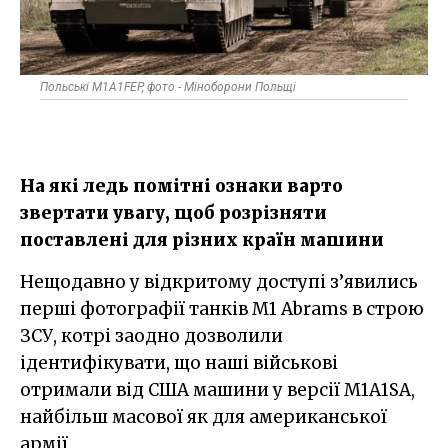
Польські M1A1FEP, фото - Міноборони Польщі
На які ледь помітні ознаки варто
звертати увагу, щоб розрізняти
поставлені для різних країн машини
Нещодавно у відкритому доступі з’явились
перші фотографії танків M1 Abrams в строю
ЗСУ, котрі заодно дозволили
ідентифікувати, що наші військові
отримали від США машини у версії M1A1SA,
найбільш масової як для американської
армії.