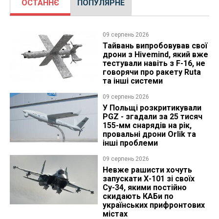
ОСТАННЄ
ПОПУЛЯРНЕ
09 серпень 2026
Тайвань випробовував свої
дрони з Hivemind, який вже
тестували навіть з F-16, не
говорячи про ракету Ruta
та інші системи
09 серпень 2026
У Польщі розкритикували
PGZ - згадали за 25 тисяч
155-мм снарядів на рік,
провальні дрони Orlik та
інші проблеми
09 серпень 2026
Невже рашисти хочуть
запускати Х-101 зі своїх
Су-34, якими постійно
скидають КАБи по
українських прифронтових
містах