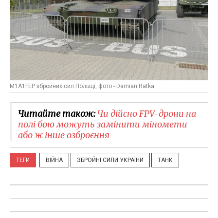
M1A1FEP збройних сил Польщі, фото - Damian Ratka
Читайте також:
Чи дійсно FPV-дрони на
полі бою можуть замінити міномети
або ж інше озброєння
ТЕГИ
ВІЙНА
ЗБРОЙНІ СИЛИ УКРАЇНИ
ТАНК