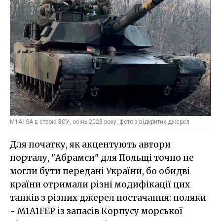
M1A1SA в строю ЗСУ, осінь 2023 року, фото з відкритих джерел
Для початку, як акцентують автори
порталу, "Абрамси" для Польщі точно не
могли бути передані України, бо обидві
країни отримали різні модифікації цих
танків з різних джерел постачання: поляки
- M1A1FEP із запасів Корпусу морської