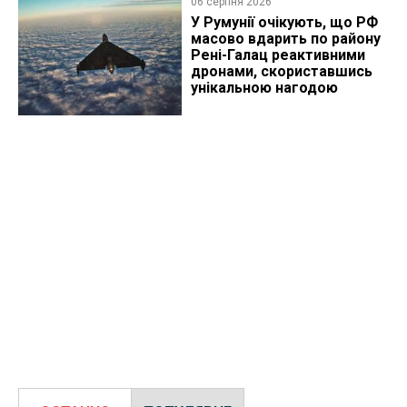
06 серпня 2026
У Румунії очікують, що РФ
масово вдарить по району
Рені-Галац реактивними
дронами, скориставшись
унікальною нагодою