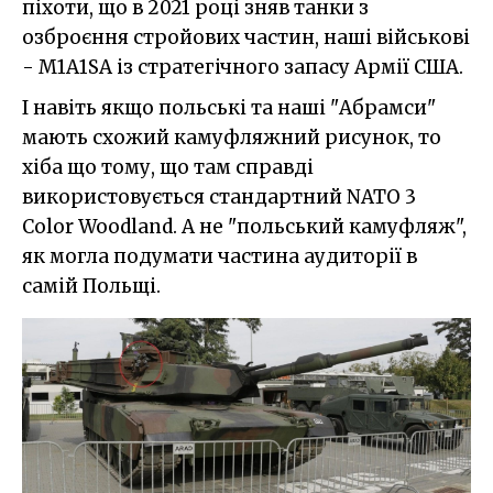
піхоти, що в 2021 році зняв танки з
озброєння стройових частин, наші військові
- M1A1SA із стратегічного запасу Армії США.
І навіть якщо польські та наші "Абрамси"
мають схожий камуфляжний рисунок, то
хіба що тому, що там справді
використовується стандартний NATO 3
Color Woodland. А не "польський камуфляж",
як могла подумати частина аудиторії в
самій Польщі.