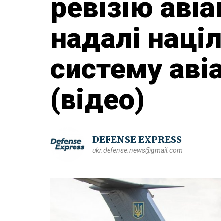
ревізію авіа
надалі наці
систему аві
(відео)
DEFENSE EXPRESS
ukr.defense.news@gmail.com