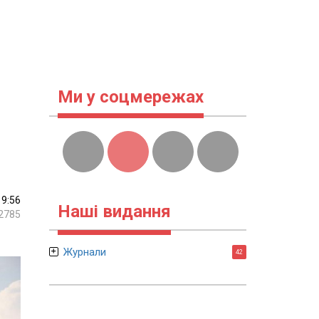
Ми у соцмережах
19:56
Наші видання
2785
Журнали
42