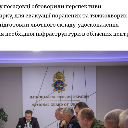
ду посадовці обговорили перспективи
арку, для евакуації поранених та тяжкохворих
підготовки льотного складу, удосконалення
ня необхідної інфраструктури в обласних цент