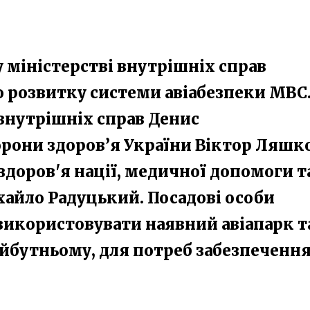
 у міністерстві внутрішніх справ
 розвитку системи авіабезпеки МВС.
 внутрішніх справ Денис
орони здоров’я України Віктор Ляшк
 здоров'я нації, медичної допомоги т
айло Радуцький. Посадові особи
використовувати наявний авіапарк т
майбутньому, для потреб забезпеченн