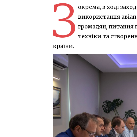
З
окрема, в ході захо
використання авіап
громадян, питання 
техніки та створен
країни.