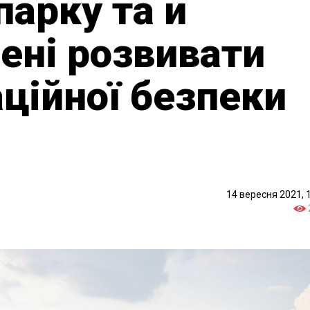
парку та й
лені розвивати
аційної безпеки
14 вересня 2021, 