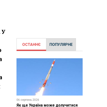
 У
ОСТАННЄ
ПОПУЛЯРНЕ
о
а
а
я
06 серпень 2026
Як ще Україна може долучитися