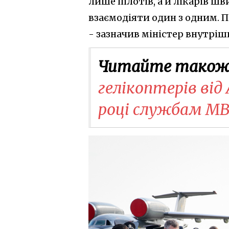
лише пілотів, а й лікарів 
взаємодіяти один з одним. 
- зазначив міністер внутрішн
Читайте також
гелікоптерів від
році службам МВ