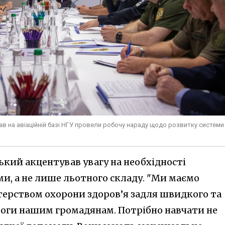
прав на авіаційній базі НГУ провели робочу нараду щодо розвитку системи
кий акцентував увагу на необхідності
ми, а не лише льотного складу. "Ми маємо
терством охорони здоров’я задля швидкого та
оги нашим громадянам. Потрібно навчати не