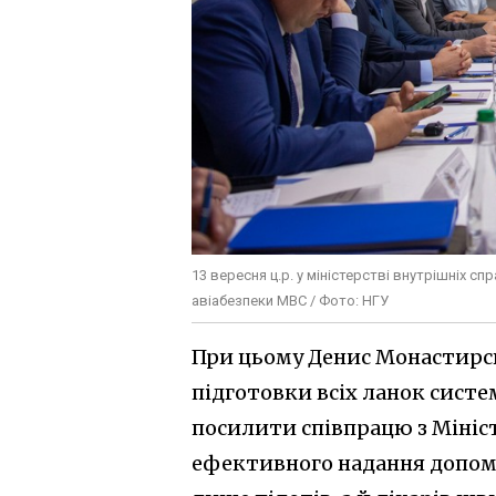
13 вересня ц.р. у міністерстві внутрішніх с
авіабезпеки МВС / Фото: НГУ
При цьому Денис Монастирсь
підготовки всіх ланок систе
посилити співпрацю з Мініс
ефективного надання допом