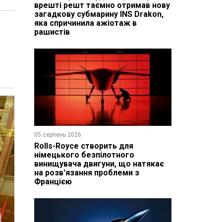
врешті решт таємно отримав нову
загадкову субмарину INS Drakon,
яка спричинила ажіотаж в
рашистів
05 серпень 2026
Rolls-Royce створить для
німецького безпілотного
винищувача двигуни, що натякає
на розв'язання проблеми з
Францією