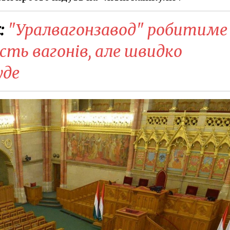
:
"Уралвагонзавод" робитиме
сть вагонів, але швидко
уде