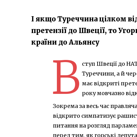
І якщо Туреччина цілком ві
претензії до Швеції, то Уго
країни до Альянсу
В
ступ Швеції до НА
Туреччини, а й че
має відкриті прет
року мовчазно від
Зокрема за весь час правляча
відкрито симпатизує рашист
питання на розгляд парламен
перед тим, як горські депута