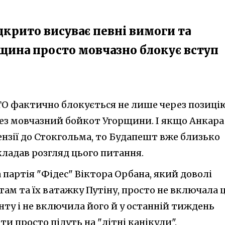
дкрито висуває певні вимоги та
рщина просто мовчазно блокує вступ
ТО фактично блокується не лише через позиці
рез мовчазний бойкот Угорщини. І якщо Анкара
ензії до Стокгольма, то Будапешт вже близько
кладав розгляд цього питання.
 партія "Фідес" Віктора Орбана, який доволі
ам та їх ватажку Путіну, просто не включала 
ту і не включила його й у останній тиждень
ти просто підуть на "літні канікули".