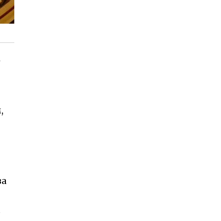
і
,
за
е