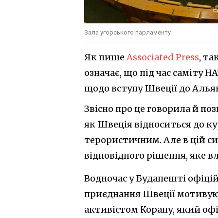
Зала угорського парламенту
Як пише
Associated Press
, т
означає, що під час саміту Н
щодо вступу Швеції до Альян
Звісно про це говорила й поз
як Швеція відноситься до ку
терористичним. Але в цій си
відповідного рішення, яке в
Водночас у Будапешті офіці
приєднання Швеції мотивую
активістом Корану, який офі