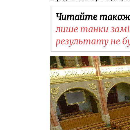
Читайте також
лише танки замі
результату не б