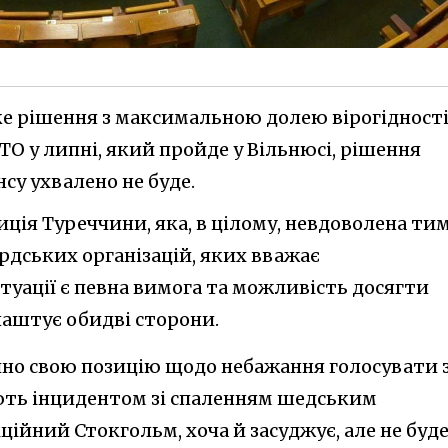
аке рішення з максимальною долею вірогідност
АТО у липні, який пройде у Вільнюсі, рішення
су ухвалено не буде.
иція Туреччини, яка, в цілому, невдоволена тим
рдських організацій, яких вважає
туації є певна вимога та можливість досягти
лаштує обидві сторони.
йно свою позицію щодо небажання голосувати 
ть інцидентом зі спаленням шедським
ційний Стокгольм, хоча й засуджує, але не буд