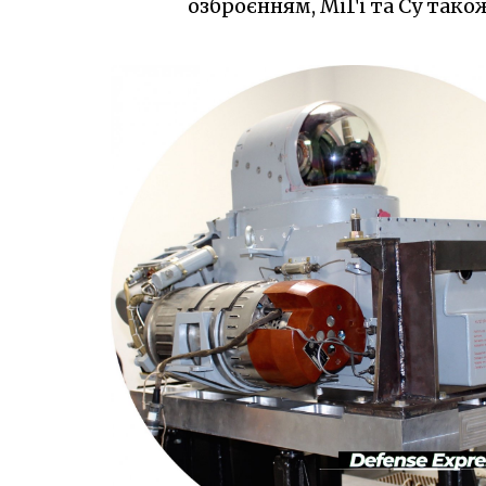
озброєнням, МіГі та Су так