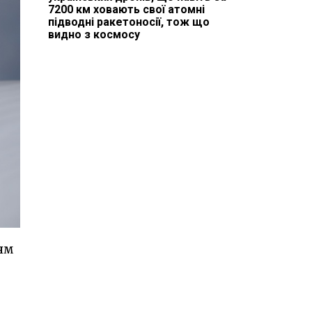
7200 км ховають свої атомні
підводні ракетоносії, тож що
видно з космосу
ям