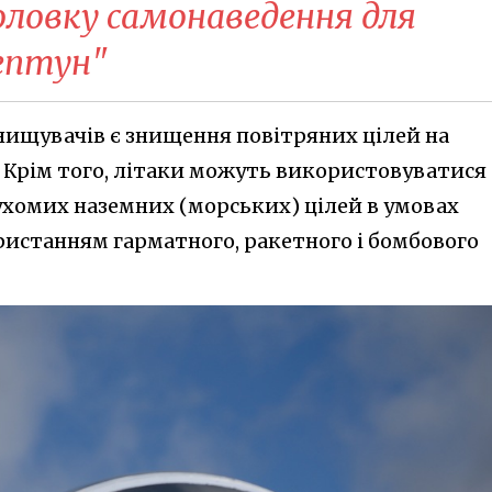
оловку самонаведення для
ептун"
ищувачів є знищення повітряних цілей на
. Крім того, літаки можуть використовуватися
ухомих наземних (морських) цілей в умовах
ристанням гарматного, ракетного і бомбового