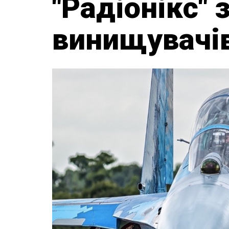
"Радіонікс" 
винищувачів