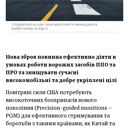
Сподіватися на одні лише малопомітні винищувачі в
майбутньому не варто
Нова зброя повинна ефективно діяти в
умовах роботи ворожих засобів ППО та
ПРО та знищувати сучасні
високомобільні та добре укріплені цілі
Повітряні сили США потребують
високоточних боєприпасів нового
покоління (Precision-guided munitions –
PGM) для ефективного стримування та
боротьби з такими країнами, як Китай та