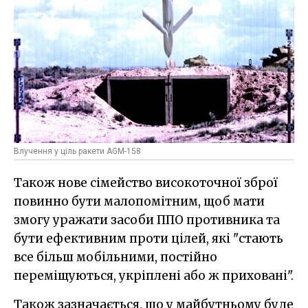
Влучення у ціль ракети AGM-158
Також нове сімейство високоточної зброї
повинно бути малопомітним, щоб мати
змогу уражати засоби ППО противника та
бути ефективним проти цілей, які "стають
все більш мобільними, постійно
переміщуються, укріплені або ж приховані".
Також зазначається, що у майбутньому буде