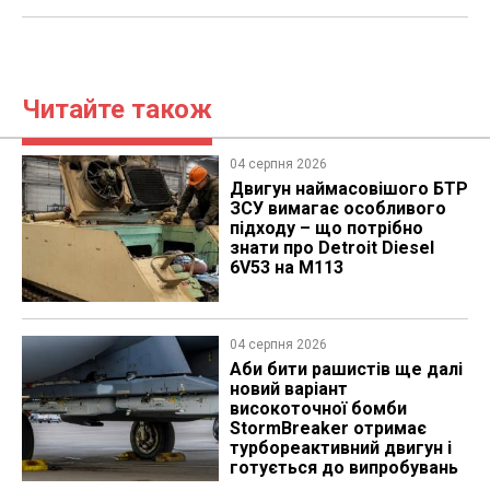
Читайте також
04 серпня 2026
​Двигун наймасовішого БТР
ЗСУ вимагає особливого
підходу – що потрібно
знати про Detroit Diesel
6V53 на M113
04 серпня 2026
Аби бити рашистів ще далі
новий варіант
високоточної бомби
StormBreaker отримає
турбореактивний двигун і
готується до випробувань