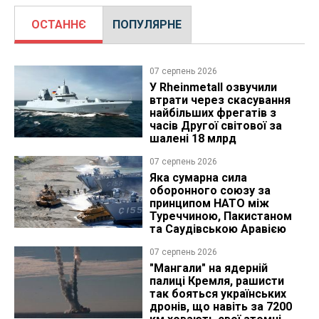
ОСТАННЄ
ПОПУЛЯРНЕ
07 серпень 2026
У Rheinmetall озвучили
втрати через скасування
найбільших фрегатів з
часів Другої світової за
шалені 18 млрд
07 серпень 2026
Яка сумарна сила
оборонного союзу за
принципом НАТО між
Туреччиною, Пакистаном
та Саудівською Аравією
07 серпень 2026
"Мангали" на ядерній
палиці Кремля, рашисти
так бояться українських
дронів, що навіть за 7200