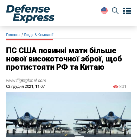
Головна
Люди & Компанії
ПС США повинні мати більше
нової високоточної зброї, щоб
протистояти РФ та Китаю
www.flightglobal.com
02 грудня 2021, 11:07
801