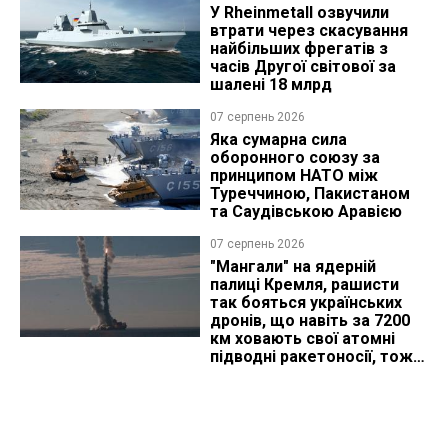
У Rheinmetall озвучили
втрати через скасування
найбільших фрегатів з
часів Другої світової за
шалені 18 млрд
07 серпень 2026
Яка сумарна сила
оборонного союзу за
принципом НАТО між
Туреччиною, Пакистаном
та Саудівською Аравією
07 серпень 2026
"Мангали" на ядерній
палиці Кремля, рашисти
так бояться українських
дронів, що навіть за 7200
км ховають свої атомні
підводні ракетоносії, тож
що видно з космосу