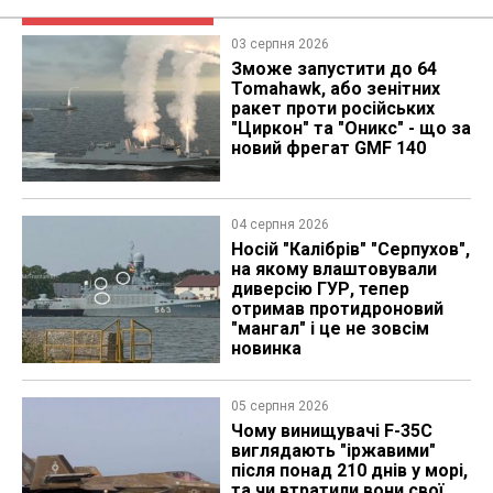
03 серпня 2026
Зможе запустити до 64
Tomahawk, або зенітних
ракет проти російських
"Циркон" та "Оникс" - що за
новий фрегат GMF 140
04 серпня 2026
Носій "Калібрів" "Серпухов",
на якому влаштовували
диверсію ГУР, тепер
отримав протидроновий
"мангал" і це не зовсім
новинка
05 серпня 2026
Чому винищувачі F-35C
виглядають "іржавими"
після понад 210 днів у морі,
та чи втратили вони свої