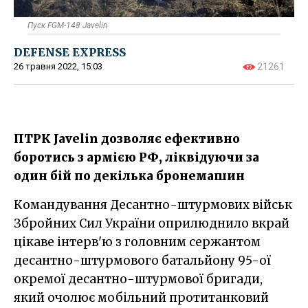
Пуск FGM-148 Javelin
DEFENSE EXPRESS
26 травня 2022, 15:03
21261
ПТРК Javelin дозволяє ефективно
боротись з армією РФ, ліквідуючи за
один бій по декілька бронемашин
Командування Десантно-штурмових військ
Збройних Сил України оприлюднило вкрай
цікаве інтерв'ю з головним сержантом
десантно-штурмового батальйону 95-ої
окремої десантно-штурмової бригади,
який очолює мобільний протитанковий