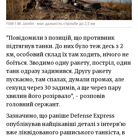
FGM-148 Javelin - має дальність стрільби до 2,5 км
"Повідомили з позицій, що противник
підтягнув танки. До них було теж десь з 2
км, особовий склад їх там ходить, нічого не
боїться. Зводимо одну ракету, постріл, один
танк одразу задимився. Другу ракету
пускаємо, там спалах, думали промах, але
секунд через 30 задимів, а ще через пару
хвилин його розірвало", - розповів
головний сержант.
Зазначимо, що раніше Defense Express
опублікував найцікавіші деталі з інтерв'ю
вже ліквідованого рашиського танкіста, в