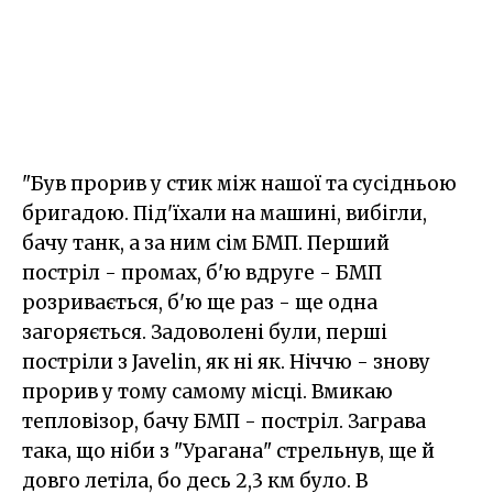
"Був прорив у стик між нашої та сусідньою
бригадою. Під'їхали на машині, вибігли,
бачу танк, а за ним сім БМП. Перший
постріл - промах, б'ю вдруге - БМП
розривається, б'ю ще раз - ще одна
загоряється. Задоволені були, перші
постріли з Javelin, як ні як. Ніччю - знову
прорив у тому самому місці. Вмикаю
тепловізор, бачу БМП - постріл. Заграва
така, що ніби з "Урагана" стрельнув, ще й
довго летіла, бо десь 2,3 км було. В