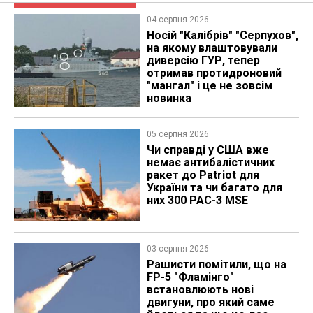
04 серпня 2026
Носій "Калібрів" "Серпухов",
на якому влаштовували
диверсію ГУР, тепер
отримав протидроновий
"мангал" і це не зовсім
новинка
05 серпня 2026
Чи справді у США вже
немає антибалістичних
ракет до Patriot для
України та чи багато для
них 300 PAC-3 MSE
03 серпня 2026
Рашисти помітили, що на
FP-5 "Фламінго"
встановлюють нові
двигуни, про який саме