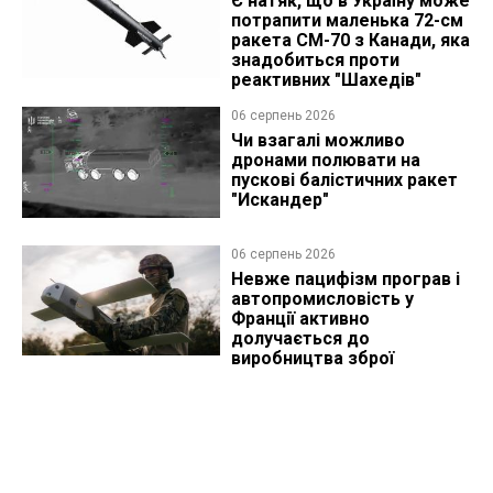
Є натяк, що в Україну може
потрапити маленька 72-см
ракета CM-70 з Канади, яка
знадобиться проти
реактивних "Шахедів"
06 серпень 2026
Чи взагалі можливо
дронами полювати на
пускові балістичних ракет
"Искандер"
06 серпень 2026
Невже пацифізм програв і
автопромисловість у
Франції активно
долучається до
виробництва зброї