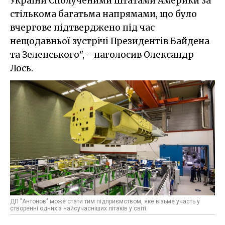
України Сполученими Штатами Америки за
стількома багатьма напрямами, що було
вчергове підтверджено під час
нещодавньої зустрічі Президентів Байдена
та Зеленського", - наголосив Олександр
Лось.
ДП "Антонов" може стати тим підприємством, яке візьме участь у
створенні одних з найсучасніших літаків у світі