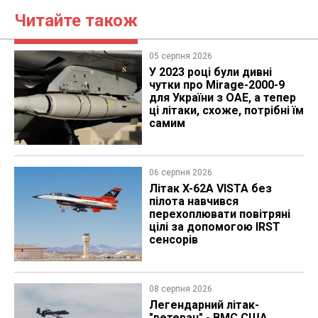
Читайте також
05 серпня 2026
У 2023 році були дивні
чутки про Mirage-2000-9
для України з ОАЕ, а тепер
ці літаки, схоже, потрібні їм
самим
06 серпня 2026
Літак X-62A VISTA без
пілота навчився
перехоплювати повітряні
цілі за допомогою IRST
сенсорів
08 серпня 2026
Легендарний літак-
"ветеран" - ВМС США