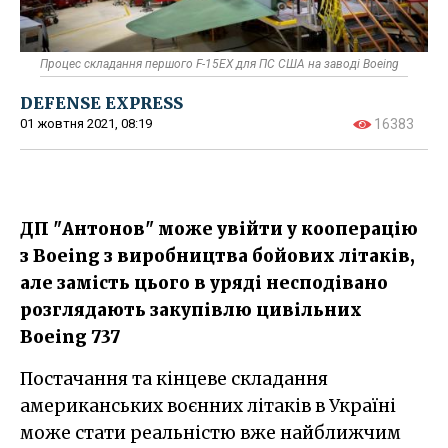
Процес складання першого F-15EX для ПС США на заводі Boeing
DEFENSE EXPRESS
01 жовтня 2021, 08:19
16383
ДП "Антонов" може увійти у кооперацію
з Boeing з виробництва бойових літаків,
але замість цього в уряді несподівано
розглядають закупівлю цивільних
Boeing 737
Постачання та кінцеве складання
американських воєнних літаків в Україні
може стати реальністю вже найближчим