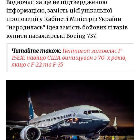
Водночас, за ще не підтвердженою
інформацією, замість цієї унікальної
пропозиції у Кабінеті Міністрів України
"народилась" ідея замість бойових літаків
купити пасажирські Boeing 737.
Читайте також:
​Пентагон замовляє F-
15EX: навіщо США винищувач з 70-х років,
якщо є F-22 та F-35