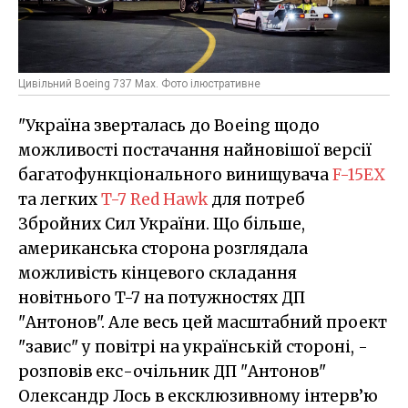
Цивільний Boeing 737 Max. Фото ілюстративне
"Україна зверталась до Boeing щодо
можливості постачання найновішої версії
багатофункціонального винищувача
F-15EX
та легких
T-7 Red Hawk
для потреб
Збройних Сил України. Що більше,
американська сторона розглядала
можливість кінцевого складання
новітнього T-7 на потужностях ДП
"Антонов". Але весь цей масштабний проект
"завис" у повітрі на українській стороні, -
розповів екс-очільник ДП "Антонов"
Олександр Лось в ексклюзивному інтерв’ю