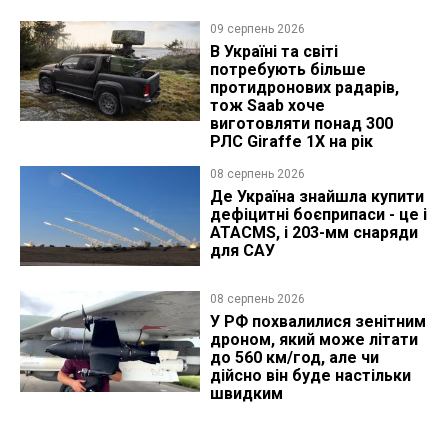
09 серпень 2026
В Україні та світі
потребують більше
протидронових радарів,
тож Saab хоче
виготовляти понад 300
РЛС Giraffe 1X на рік
08 серпень 2026
Де Україна знайшла купити
дефіцитні боєприпаси - це і
ATACMS, і 203-мм снаряди
для САУ
08 серпень 2026
У РФ похвалилися зенітним
дроном, який може літати
до 560 км/год, але чи
дійсно він буде настільки
швидким