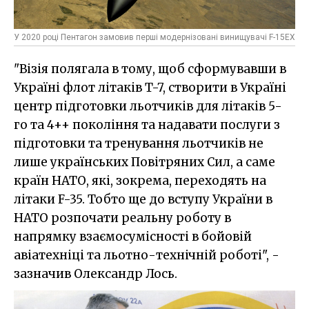
У 2020 році Пентагон замовив перші модернізовані винищувачі F-15EX
"Візія полягала в тому, щоб сформувавши в
Україні флот літаків T-7, створити в Україні
центр підготовки льотчиків для літаків 5-
го та 4++ покоління та надавати послуги з
підготовки та тренування льотчиків не
лише українських Повітряних Сил, а саме
країн НАТО, які, зокрема, переходять на
літаки F-35. Тобто ще до вступу України в
НАТО розпочати реальну роботу в
напрямку взаємосумісності в бойовій
авіатехніці та льотно-технічній роботі", -
зазначив Олександр Лось.