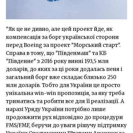
"Як це не дивно, але цей проект йде, як
компенсація за борг української сторони
перед Boeing за проект "Морський старт".
Справа в тому, що "Південмаш" та КБ
"Південне" з 2016 року винні 193,5 млн
доларів, до яких за ці роки додалась пеня і
загальний борг вже складає близько 250
млн доларів. Тобто для України це просто
унікальна win-win пропозиція, за яку треба
триматись та робити все для її реалізації. А
наразі Уряду України потрібно лише
продовжити рух відповідно до процедури
FMS/FMF, беручи до уваги рішучу підтримку