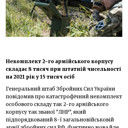
Некомплект 2-го армійського корпусу
складає 8 тисяч при штатній чисельності
на 2021 рік у 15 тисяч осіб
Генеральний штаб Збройних Сил України
повідомив про катастрофічний некомплект
особового складу так 2-го армійського
корпусу так званої "ЛНР", який
підпорядкований 8-ї загальновійськовій
армії збройних сил РФ. Фактично мова йде