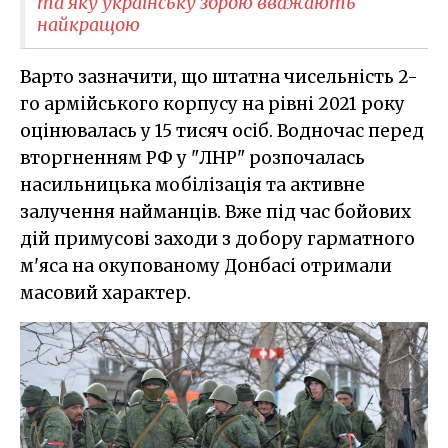
та яку українську зброю вважають
найкращою
Варто зазначити, що штатна чисельність 2-
го армійського корпусу на рівні 2021 року
оцінювалась у 15 тисяч осіб. Водночас перед
вторгненням РФ у "ЛНР" розпочалась
насильницька мобілізація та активне
залучення найманців. Вже під час бойових
дій примусові заходи з добору гарматного
м'яса на окупованому Донбасі отримали
масовий характер.