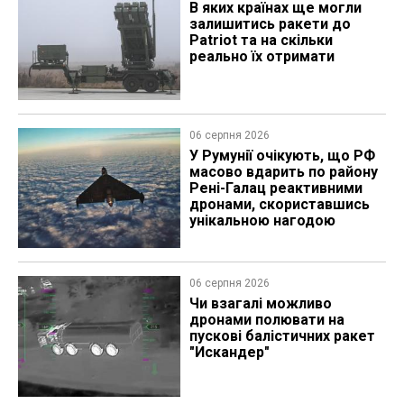
В яких країнах ще могли
залишитись ракети до
Patriot та на скільки
реально їх отримати
06 серпня 2026
У Румунії очікують, що РФ
масово вдарить по району
Рені-Галац реактивними
дронами, скориставшись
унікальною нагодою
06 серпня 2026
Чи взагалі можливо
дронами полювати на
пускові балістичних ракет
"Искандер"