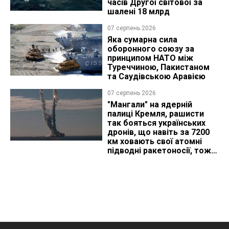
часів Другої світової за
шалені 18 млрд
07 серпень 2026
Яка сумарна сила
оборонного союзу за
принципом НАТО між
Туреччиною, Пакистаном
та Саудівською Аравією
07 серпень 2026
"Мангали" на ядерній
палиці Кремля, рашисти
так бояться українських
дронів, що навіть за 7200
км ховають свої атомні
підводні ракетоносії, тож
що видно з космосу