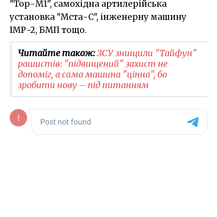
"Тор-М1", самохідна артилерійська
установка "Мста-С", інженерну машину
ІМР-2, БМП тощо.
Читайте також:
ЗСУ знищили "Тайфун"
рашистів: "підвищений" захист не
допоміг, а сама машина "цінна", бо
зробити нову – під питанням