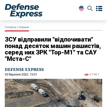
Головна
Новини
ЗСУ відправили "відпочивати"
понад десяток машин рашистів,
серед них ЗРК "Тор-М1" та САУ
"Мста-С"
DEFENSE EXPRESS
30 березня 2022, 15:01
41987