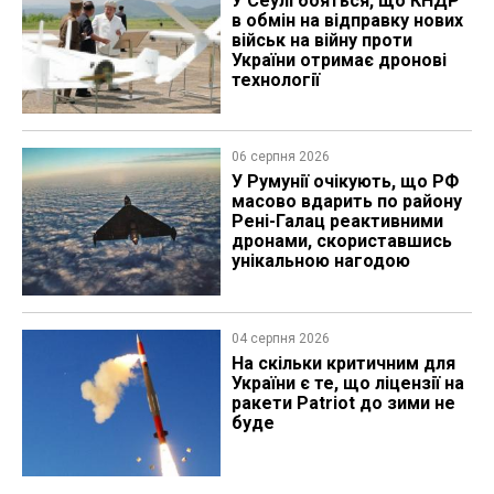
У Сеулі бояться, що КНДР
в обмін на відправку нових
військ на війну проти
України отримає дронові
технології
06 серпня 2026
У Румунії очікують, що РФ
масово вдарить по району
Рені-Галац реактивними
дронами, скориставшись
унікальною нагодою
04 серпня 2026
На скільки критичним для
України є те, що ліцензії на
ракети Patriot до зими не
буде