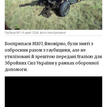
Гаубиця M114 армії США, фото ілюстративне
Боєприпаси M107, ймовірно, були зняті з
озброєння разом з гаубицями, але не
утилізовані й зрештою передані Італією для
Збройних Сил України у рамках оборонної
допомоги.