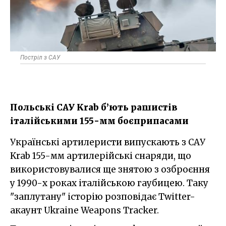
Постріл з САУ
Польські САУ Krab б’ють рашистів
італійськими 155-мм боєприпасами
Українські артилеристи випускають з САУ
Krab 155-мм артилерійські снаряди, що
використовувалися ще знятою з озброєння
у 1990-х роках італійською гаубицею. Таку
"заплутану" історію розповідає Twitter-
акаунт Ukraine Weapons Tracker.