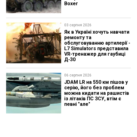
Boxer
03 серпня 2026
Як в Україні хочуть навчати
ремонту та
обслуговуванню артилерії -
L7 Simulators представила
VR-тренажер для гаубиці
Д-30
06 серпня 2026
JDAM LR на 550 км пішов у
серію, його без проблем
можна кидати на рашистів
із літаків ПС ЗСУ, втім є
певні "але"