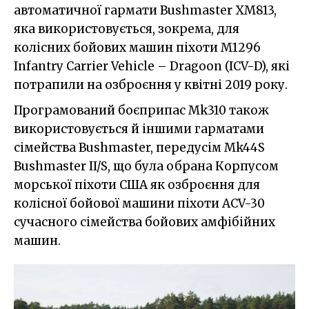
автоматичної гармати Bushmaster XM813,
яка використовується, зокрема, для
колісних бойових машин піхоти M1296
Infantry Carrier Vehicle – Dragoon (ICV-D), які
потрапили на озброєння у квітні 2019 року.
Програмований боєприпас Mk310 також
використовується й іншими гарматами
сімейства Bushmaster, передусім Mk44S
Bushmaster II/S, що була обрана Корпусом
морської піхоти США як озброєння для
колісної бойової машини піхоти ACV-30
сучасного сімейства бойових амфібійних
машин.