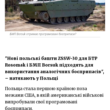
БМП Borsuk отримає програмовані боєприпаси?
"Нові польські башти ZSSW-30 для БТР
Rosomak і БМП Borsuk підходять для
використання аналогічних боєприпасів",
– натякають у Польщі
Польща стала першою країною поза
межами США, в якій американські військові
випробували свої програмовані
боєприпаси.