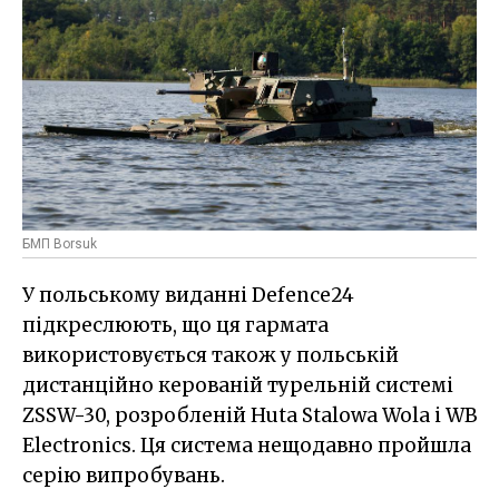
БМП Borsuk
У польському виданні Defence24
підкреслюють, що ця гармата
використовується також у польській
дистанційно керованій турельній системі
ZSSW-30, розробленій Huta Stalowa Wola і WB
Electronics. Ця система нещодавно пройшла
серію випробувань.