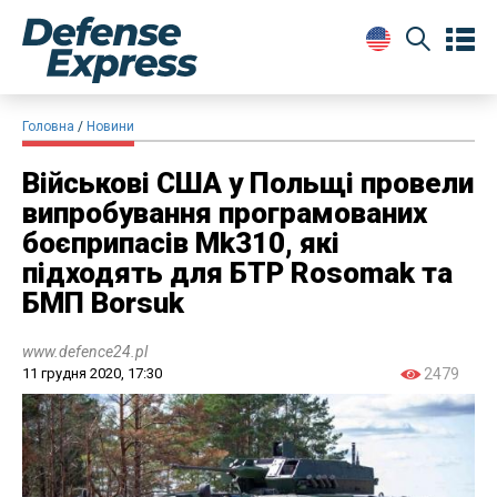
Головна
Новини
Військові США у Польщі провели
випробування програмованих
боєприпасів Mk310, які
підходять для БТР Rosomak та
БМП Borsuk
www.defence24.pl
11 грудня 2020, 17:30
2479