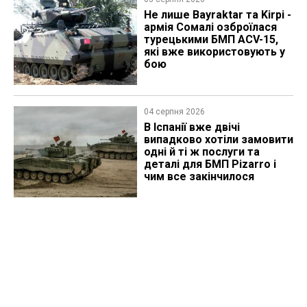
Не лише Bayraktar та Kirpi -
армія Сомалі озброїлася
турецькими БМП ACV-15,
які вже використовують у
бою
04 серпня 2026
В Іспанії вже двічі
випадково хотіли замовити
одні й ті ж послуги та
деталі для БМП Pizarro і
чим все закінчилося