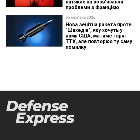
натякає на розв'язання
проблеми з Францією
05 серпень 2026
Нова зенітна ракета проти
"Шахедів", яку хочуть у
армії США, матиме гарні
ТТХ, але повторює ту саму
помилку