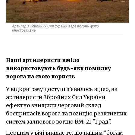
Артилерія Збройних Сил України веде вогонь, фото
ілюстративне
Наші артилеристи вміло
використовують будь-яку помилку
ворога на свою користь
У відкритому доступі з’явилось відео, як
артилеристи Збройних Сил України
ефектно знищили черговий склад
боєприпасів ворога та позицію реактивних
систем залпового вогню БМ-21 "Град".
Першим у вічі впадає те, що нашим "богам