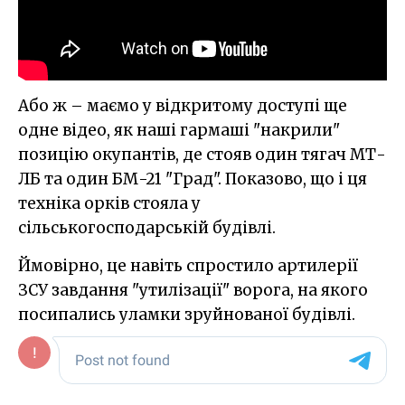
Або ж – маємо у відкритому доступі ще
одне відео, як наші гармаші "накрили"
позицію окупантів, де стояв один тягач МТ-
ЛБ та один БМ-21 "Град". Показово, що і ця
техніка орків стояла у
сільськогосподарській будівлі.
Ймовірно, це навіть спростило артилерії
ЗСУ завдання "утилізації" ворога, на якого
посипались уламки зруйнованої будівлі.