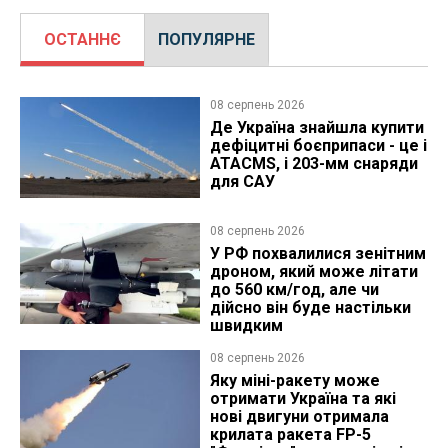
ОСТАННЄ
ПОПУЛЯРНЕ
08 серпень 2026
Де Україна знайшла купити
дефіцитні боєприпаси - це і
ATACMS, і 203-мм снаряди
для САУ
08 серпень 2026
У РФ похвалилися зенітним
дроном, який може літати
до 560 км/год, але чи
дійсно він буде настільки
швидким
08 серпень 2026
Яку міні-ракету може
отримати Україна та які
нові двигуни отримала
крилата ракета FP-5