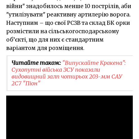
війни" знадобилось менше 10 пострілів, аби
"утилізувати" реактивну артилерію ворога.
Наступним – що свої РСЗВ та склад БК орки
розмістили на сільськогосподарському
об’єкті, що для них є стандартним
варіантом для розміщення.
Читайте також:
"Випускайте Кракена":
Сухопутні війська ЗСУ показали
видовищний залп чотирьох 203-мм САУ
2С7 "Піон"