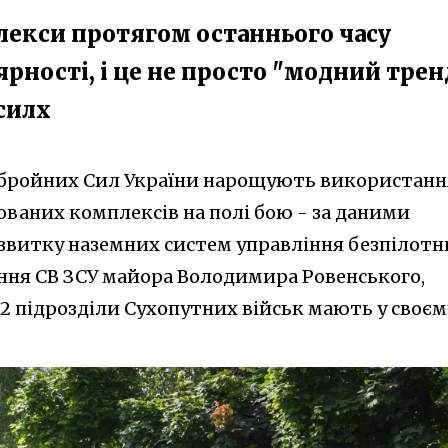
лекси протягом останнього часу
рності, і це не просто "модний трен
силх
 Збройних Сил України нарощують використанн
ваних комплексів на полі бою - за даними
озвитку наземних систем управління безпілотн
ння СВ ЗСУ майора Володимира Ровенського,
22 підрозділи Сухопутних військ мають у своєм