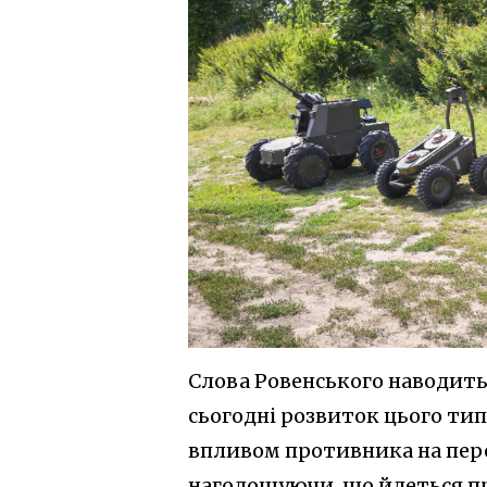
Слова Ровенського наводит
сьогодні розвиток цього ти
впливом противника на пере
наголошуючи, що йдеться про