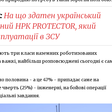
:
На що здатен український
ний НРК PROTECTOR, який
плуатації в ЗСУ
ляють три класи наземних роботизованих
та важкі, найбільш розповсюджені сьогодні є са
но половина - а це 47% - припадає саме на
 чверть (25%) - інженерні, на бойові операції
ціальні завдання.