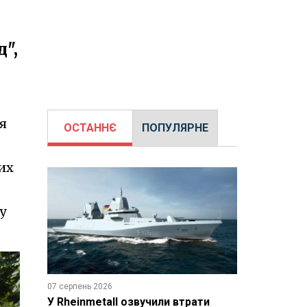
д",
я
ОСТАННЄ
ПОПУЛЯРНЕ
их
у
07 серпень 2026
У Rheinmetall озвучили втрати