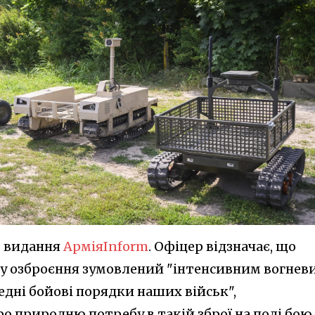
ь видання
АрміяInform
. Офіцер відзначає, що
пу озброєння зумовлений "інтенсивним вогнев
дні бойові порядки наших військ",
 природню потребу в такій зброї на полі бою.