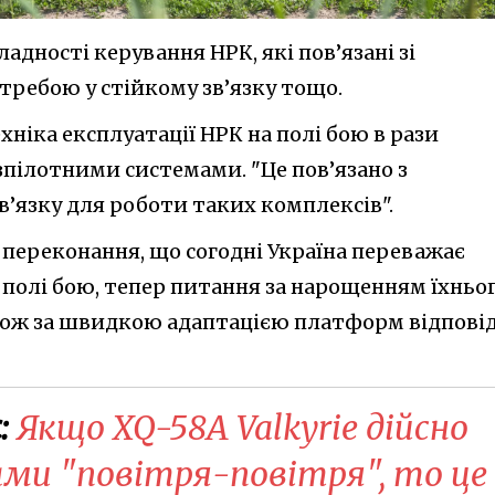
адності керування НРК, які пов’язані зі
требою у стійкому зв’язку тощо.
хніка експлуатації НРК на полі бою в рази
езпілотними системами. "Це пов’язано з
’язку для роботи таких комплексів".
ереконання, що согодні Україна переважає
а полі бою, тепер питання за нарощенням їхньо
акож за швидкою адаптацією платформ відпові
:
Якщо XQ-58A Valkyrie дійсно
ми "повітря-повітря", то це