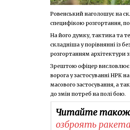
Ровенський наголошує на скл
специфікою розгортання, по
На його думку, тактика та те
складніша у порівнянні із б
розгортанням архітектури зв
Зрештою офіцер висловлює п
ворога у застосуванні НРК н
масового застосування, а т
до змін потреб на полі бою.
Читайте також
озброять ракета