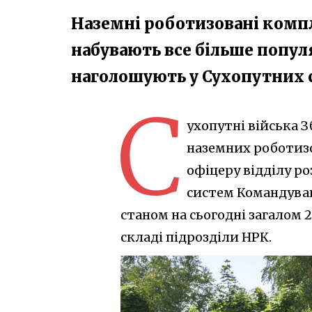
Наземні роботизовані комп
набувають все більше популя
наголошують у Сухопутних 
С
ухопутні війська
наземних роботизо
офіцеру відділу р
систем Командува
станом на сьогодні загалом 
складі підрозділи НРК.